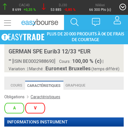
CAC40
DJ30
Nikkei
8 699
+0,35 %
53 885
-0,85 %
66 300 Pts (c)
PLUS DE 20 000 PRODUITS À 0€ DE FRAIS
DE COURTAGE
GERMAN SPE Eurib3 12/33 *EUR
100,00 % (c)
"" [ISIN BE0002988690]
Cours :
|
Euronext Bruxelles
Variation :
|
Marché :
(temps différé)
COURS
GRAPHIQUE
CARACTÉRISTIQUES
Obligations
Caractéristiques
A
V
INFORMATIONS INSTRUMENT