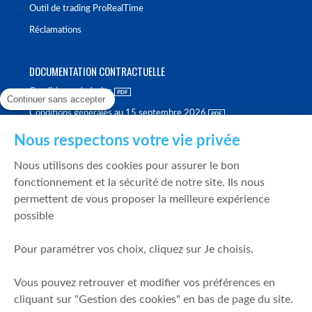
Outil de trading ProRealTime
Réclamations
DOCUMENTATION CONTRACTUELLE
Conditions générales
Continuer sans accepter
Conditions générales au 15 septembre 2026
Brochure tarifaire
Nous respectons votre vie privée
Rapport sur la qualité d'exécution
Nous utilisons des cookies pour assurer le bon
Politique de meilleure sélection
fonctionnement et la sécurité de notre site. Ils nous
permettent de vous proposer la meilleure expérience
Politique de durabilité
possible
Fonds de garantie des dépôts et de résolution
Pour paramétrer vos choix, cliquez sur Je choisis.
SÉCURITÉ & DONNÉES PERSONNELLES
Vous pouvez retrouver et modifier vos préférences en
Mentions légales
cliquant sur "Gestion des cookies" en bas de page du site.
Prévention de la fraude