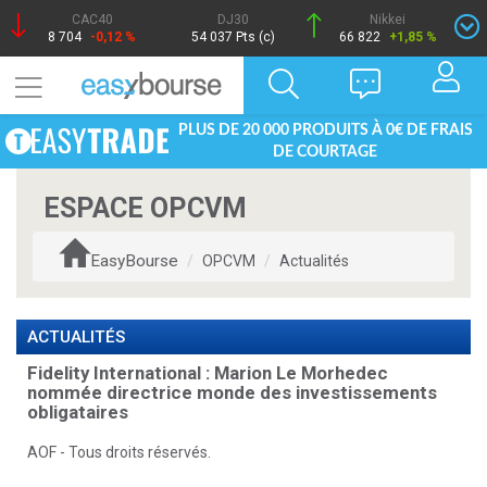
CAC40
DJ30
Nikkei
8 704
-0,12 %
54 037 Pts (c)
66 822
+1,85 %
PLUS DE 20 000 PRODUITS À 0€ DE FRAIS
DE COURTAGE
ESPACE OPCVM
EasyBourse
OPCVM
Actualités
ACTUALITÉS
Fidelity International : Marion Le Morhedec
nommée directrice monde des investissements
obligataires
AOF - Tous droits réservés.