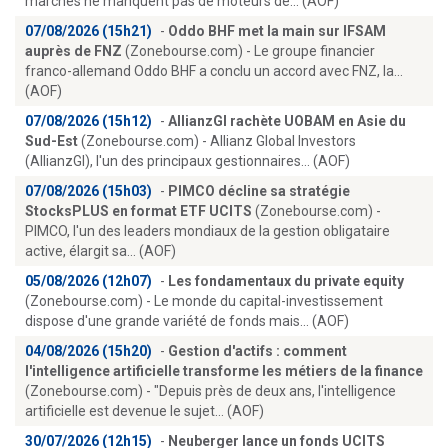
marchés ne manquent pas de moteurs de... (AOF)
07/08/2026 (15h21)
-
Oddo BHF met la main sur IFSAM
auprès de FNZ
(Zonebourse.com) - Le groupe financier
franco-allemand Oddo BHF a conclu un accord avec FNZ, la...
(AOF)
07/08/2026 (15h12)
-
AllianzGI rachète UOBAM en Asie du
Sud-Est
(Zonebourse.com) - Allianz Global Investors
(AllianzGI), l'un des principaux gestionnaires... (AOF)
07/08/2026 (15h03)
-
PIMCO décline sa stratégie
StocksPLUS en format ETF UCITS
(Zonebourse.com) -
PIMCO, l'un des leaders mondiaux de la gestion obligataire
active, élargit sa... (AOF)
05/08/2026 (12h07)
-
Les fondamentaux du private equity
(Zonebourse.com) - Le monde du capital-investissement
dispose d'une grande variété de fonds mais... (AOF)
04/08/2026 (15h20)
-
Gestion d'actifs : comment
l'intelligence artificielle transforme les métiers de la finance
(Zonebourse.com) - "Depuis près de deux ans, l'intelligence
artificielle est devenue le sujet... (AOF)
30/07/2026 (12h15)
-
Neuberger lance un fonds UCITS