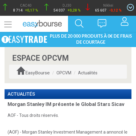
CAC40
DJ30
Nikkei
8 714
+0,17 %
54 037
+0,28 %
65 607
-0,12 %
PLUS DE 20 000 PRODUITS À 0€ DE FRAIS
DE COURTAGE
ESPACE OPCVM
EasyBourse
OPCVM
Actualités
ACTUALITÉS
Morgan Stanley IM présente le Global Stars Sicav
AOF - Tous droits réservés.
(AOF) - Morgan Stanley Investment Management a annoncé le