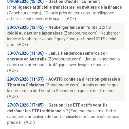
04/08/2026 (15h20)
-
Gestion d'actifs : comment
l'intelligence artificielle transforme les métiers de la finance
(Zonebourse.com) - "Depuis près de deux ans, l'intelligence
artificielle est devenue le sujet... (AOF)
30/07/2026 (12h15)
-
Neuberger lance un fonds UCITS
dédié aux actions japonaises
(Zonebourse.com) - Neuberger
lance le Neuberger Japan Equity Fund, un fonds UCITS dédié
aux... (AOF)
30/07/2026 (11h38)
-
Janus Henderson renforce son
ancrage en Australie
(Zonebourse.com) - Janus Henderson a
conclu un partenariat stratégique avec Insignia Financial,...
(AOF)
28/07/2026 (11h57)
-
ACATIS confie sa direction générale à
Thorsten Schrieber
(Zonebourse.com) - Acatis annonce que
la nomination de Thorsten Schrieber en qualité de directeur...
(AOF)
27/07/2026 (17h05)
-
Gestion : les ETF actifs vont-ils
détrôner les ETF traditionnels ?
(Zonebourse.com) - Cette
catégorie particulière de fonds indiciels représente désormais
près de... (AOF)