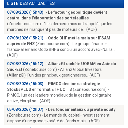
LISTE DES ACTUALITÉS
07/08/2026 (15h43)
-
Le facteur géopolitique devient
central dans l'élaboration des portefeuilles
(Zonebourse.com) - "Les derniers mois ont rappelé que les
marchés ne manquent pas de moteurs de... (AOF)
07/08/2026 (15h21)
-
Oddo BHF met la main sur IFSAM
auprès de FNZ
(Zonebourse.com) - Le groupe financier
franco-allemand Oddo BHF a conclu un accord avec FNZ, la...
(AOF)
07/08/2026 (15h12)
-
AllianzGI rachète UOBAM en Asie du
Sud-Est
(Zonebourse.com) - Allianz Global Investors
(AllianzGI), l'un des principaux gestionnaires... (AOF)
07/08/2026 (15h03)
-
PIMCO décline sa stratégie
StocksPLUS en format ETF UCITS
(Zonebourse.com) -
PIMCO, l'un des leaders mondiaux de la gestion obligataire
active, élargit sa... (AOF)
05/08/2026 (12h07)
-
Les fondamentaux du private equity
(Zonebourse.com) - Le monde du capital-investissement
dispose d'une grande variété de fonds mais... (AOF)