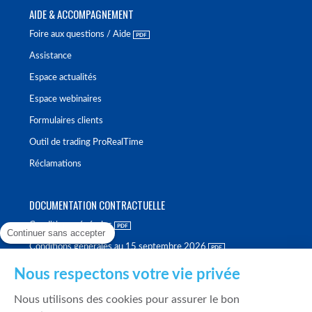
AIDE & ACCOMPAGNEMENT
Foire aux questions / Aide
Assistance
Espace actualités
Espace webinaires
Formulaires clients
Outil de trading ProRealTime
Réclamations
DOCUMENTATION CONTRACTUELLE
Conditions générales
Continuer sans accepter
Conditions générales au 15 septembre 2026
Brochure tarifaire
Nous respectons votre vie privée
Rapport sur la qualité d'exécution
Nous utilisons des cookies pour assurer le bon
Politique de meilleure sélection