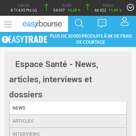
CAC40
DJ30
Nikkei
8 714,93 Pts (c)
54 037
+0,28 %
66 822
+1,85 %
PLUS DE 20 000 PRODUITS À 0€ DE FRAIS
DE COURTAGE
Espace Santé - News,
articles, interviews et
dossiers
NEWS
ARTICLES
INTERVIEWS