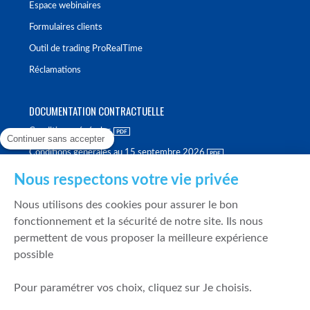
Espace webinaires
Formulaires clients
Outil de trading ProRealTime
Réclamations
DOCUMENTATION CONTRACTUELLE
Conditions générales
Continuer sans accepter
Conditions générales au 15 septembre 2026
Brochure tarifaire
Nous respectons votre vie privée
Rapport sur la qualité d'exécution
Nous utilisons des cookies pour assurer le bon
Politique de meilleure sélection
fonctionnement et la sécurité de notre site. Ils nous
permettent de vous proposer la meilleure expérience
Politique de durabilité
possible
Fonds de garantie des dépôts et de résolution
Pour paramétrer vos choix, cliquez sur Je choisis.
SÉCURITÉ & DONNÉES PERSONNELLES