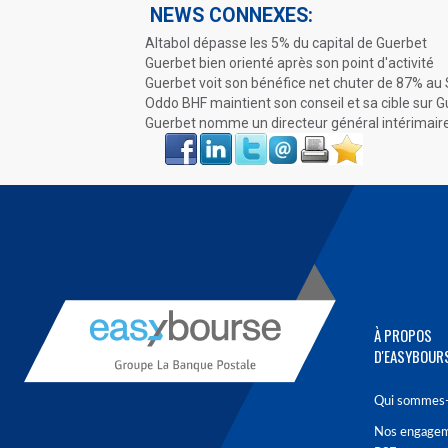
NEWS CONNEXES:
Altabol dépasse les 5% du capital de Guerbet
Guerbet bien orienté après son point d'activité
Guerbet voit son bénéfice net chuter de 87% au
Oddo BHF maintient son conseil et sa cible sur 
Guerbet nomme un directeur général intérimair
Face
LinkIn
Twitter
Envoyer
Imprimer
Favoris
book
À PROPOS
D'EASYBOUR
Qui sommes-
Nos engage