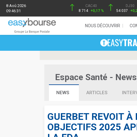
8 Aoû 2026
CAC40
DJ30
09:46:31
8 714
+0,17 %
54 037
+0,
NOUS DÉCOUVRIR
CO
Espace Santé - News, 
NEWS
ARTICLES
INTER
GUERBET REVOIT À 
OBJECTIFS 2025 AP