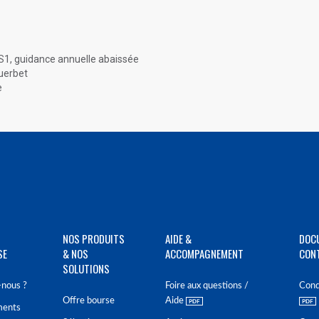
 S1, guidance annuelle abaissée
Guerbet
e
NOS PRODUITS
AIDE &
DOC
SE
& NOS
ACCOMPAGNEMENT
CON
SOLUTIONS
nous ?
Foire aux questions /
Cond
Offre bourse
Aide
ments