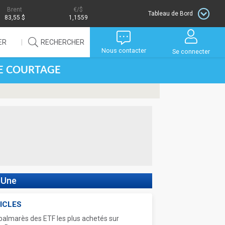
Brent
/$
Tableau de Bord
83,55 $
1,1559
ER
RECHERCHER
Nous contacter
Se connecter
DE COURTAGE
 Une
ICLES
palmarès des ETF les plus achetés sur