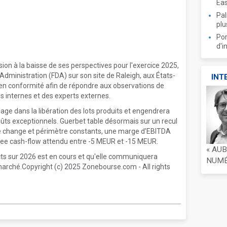
Ea
Pal
plu
Por
d'i
on à la baisse de ses perspectives pour l'exercice 2025,
 Administration (FDA) sur son site de Raleigh, aux États-
INT
 en conformité afin de répondre aux observations de
s internes et des experts externes.
age dans la libération des lots produits et engendrera
coûts exceptionnels. Guerbet table désormais sur un recul
 de change et périmètre constants, une marge d'EBITDA
free cash-flow attendu entre -5 MEUR et -15 MEUR.
« AU
cts sur 2026 est en cours et qu'elle communiquera
NUMÉR
arché.Copyright (c) 2025 Zonebourse.com - All rights