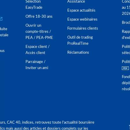
Sélection
Assistance
Cond
EasyTrade
au 1
Espace actualités
202
Offre 18-30 ans
Espace webinaires
Broc
Ouvrir un
Formulaires clients
duite
compte-titres /
Rappo
stale
Outil de trading
PEA / PEA-PME
d'ex
ProRealTime
Espace client /
Polit
ous
Réclamations
Accès client
séle
Parrainage /
Polit
Inviter un ami
Fond
dépô
réso
urs, CAC 40, indices, retrouvez toute l'actualité boursière
ics mais aussi des articles et dossiers complets sur les