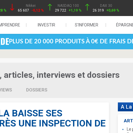
Nikkei
NASDAQ 100
DAX 30
28 %
65 607
-0,12 %
29 722
+1,19 %
26 319
+0,69 %
MPRENDRE
INVESTIR
S'INFORMER
ÉPARGN
PLUS DE 20 000 PRODUITS À 0€ DE FRAIS 
articles, interviews et dossiers
VIEWS
DOSSIERS
A La
LA BAISSE SES
RÈS UNE INSPECTION DE
ART
Le 