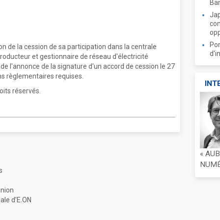
Ban
Jap
com
opp
Por
n de la cession de sa participation dans la centrale
d'i
ducteur et gestionnaire de réseau d'électricité
e de l'annonce de la signature d'un accord de cession le 27
ns règlementaires requises.
INT
oits réservés.
« AU
NUMÉR
s
union
iale d'E.ON