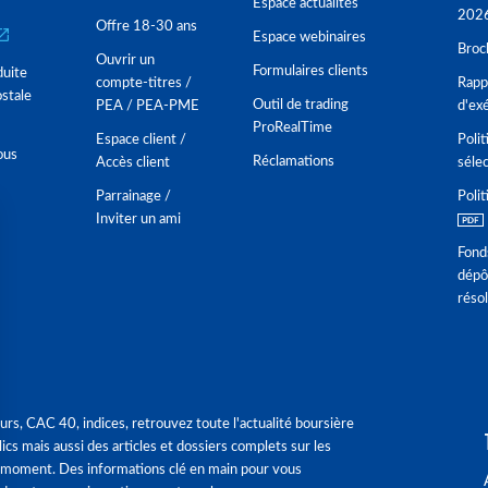
Espace actualités
202
Offre 18-30 ans
Espace webinaires
Broc
Ouvrir un
Formulaires clients
duite
compte-titres /
Rappo
stale
Outil de trading
PEA / PEA-PME
d'ex
ProRealTime
Espace client /
Polit
ous
Réclamations
Accès client
séle
Parrainage /
Polit
Inviter un ami
Fond
dépô
réso
urs, CAC 40, indices, retrouvez toute l'actualité boursière
ics mais aussi des articles et dossiers complets sur les
 moment. Des informations clé en main pour vous