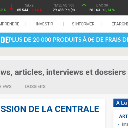
Nikkei
NASDAQ 100
DAX 30
49 %
65 544
-1,14 %
29 488 Pts (c)
26 163
+0,14 %
MPRENDRE
INVESTIR
S'INFORMER
ÉPARGN
PLUS DE 20 000 PRODUITS À 0€ DE FRAIS 
s, articles, interviews et dossiers
VIEWS
DOSSIERS
A La
CESSION DE LA CENTRALE
ART
Int