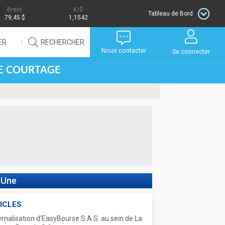
Brent
/$
Tableau de Bord
79,45 $
1,1542
ER
RECHERCHER
Nous contacter
Se connecter
DE COURTAGE
 Une
ICLES
ernalisation d'EasyBourse S.A.S. au sein de La