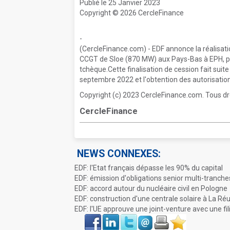
Publié le 25 Janvier 2023
Copyright © 2026 CercleFinance
-
(CercleFinance.com) - EDF annonce la réalisatio
CCGT de Sloe (870 MW) aux Pays-Bas à EPH, pro
tchèque.Cette finalisation de cession fait suit
septembre 2022 et l'obtention des autorisatio
Copyright (c) 2023 CercleFinance.com. Tous dr
CercleFinance
NEWS CONNEXES:
EDF: l'Etat français dépasse les 90% du capital
EDF: émission d'obligations senior multi-tranche
EDF: accord autour du nucléaire civil en Pologne
EDF: construction d'une centrale solaire à La Ré
EDF: l'UE approuve une joint-venture avec une fil
Face
LinkIn
Twitter
Envoyer
Imprimer
Favoris
book