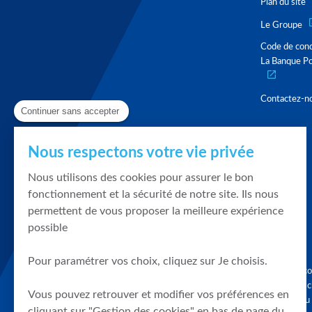
Plan du site
Le Groupe
Code de con
La Banque Po
Contactez-n
Continuer sans accepter
Nous respectons votre vie privée
Nous utilisons des cookies pour assurer le bon
fonctionnement et la sécurité de notre site. Ils nous
permettent de vous proposer la meilleure expérience
possible
Pour paramétrer vos choix, cliquez sur Je choisis.
Graphique, co
en quelques cl
Vous pouvez retrouver et modifier vos préférences en
tendances du
cliquant sur "Gestion des cookies" en bas de page du