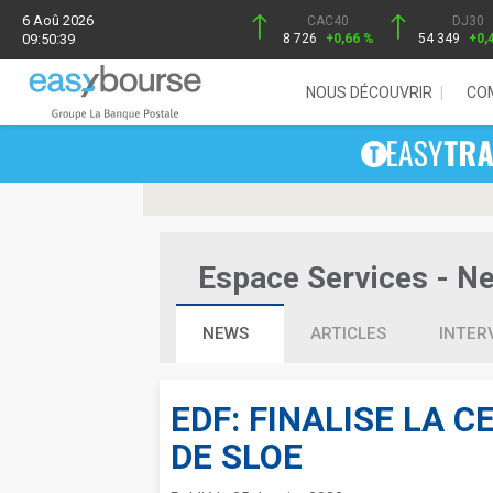
6 Aoû 2026
CAC40
DJ30
09:50:39
8 726
+0,66 %
54 349
+0,
NOUS DÉCOUVRIR
CO
Espace Services - New
NEWS
ARTICLES
INTER
EDF: FINALISE LA 
DE SLOE