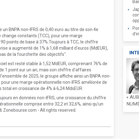
Ban
Jap
com
opp
Por
 un BNPA non-IFRS de 0,40 euro au titre de son 4e
d'i
de change constants (TCC), pour une marge
 90 points de base à 37%.Toujours à TCC, le chiffre
treprise a augmenté de 1% à 1,68 milliard d'euros (MdEUR),
INT
as de la fourchette des objectifs".
giciel est resté stable à 1,52 MdEUR, comprenant 76% de
e 1 point sur un an, mais son chiffre d'affaires
 l'ensemble de 2025, le groupe affiche ainsi un BNPA non-
, pour une marge opérationnelle non-IFRS améliorée de
es total en croissance de 4% à 6,24 MdsEUR.
« AU
oujours en données non-IFRS, une croissance du chiffre
NUMÉR
érationnelle comprise entre 32,2 et 32,6%, ainsi qu'un
6 Zonebourse.com - All rights reserved.