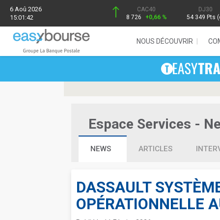
6 Aoû 2026
CAC40
DJ30
15:01:42
8 726
+0,66 %
54 349 Pts (
NOUS DÉCOUVRIR
CO
Espace Services - New
NEWS
ARTICLES
INTER
DASSAULT SYSTÈM
OPÉRATIONNELLE A