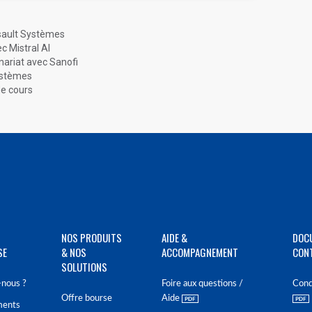
ssault Systèmes
c Mistral AI
nariat avec Sanofi
Systèmes
de cours
NOS PRODUITS
AIDE &
DOC
SE
& NOS
ACCOMPAGNEMENT
CON
SOLUTIONS
nous ?
Foire aux questions /
Cond
Offre bourse
Aide
ments