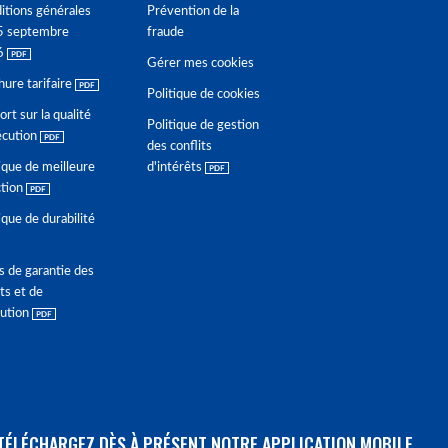
itions générales
Prévention de la
5 septembre
fraude
6
Gérer mes cookies
hure tarifaire
Politique de cookies
rt sur la qualité
Politique de gestion
écution
des conflits
ique de meilleure
d'intérêts
ction
ique de durabilité
s de garantie des
ts et de
lution
TÉLÉCHARGEZ DÈS À PRÉSENT NOTRE APPLICATION MOBILE