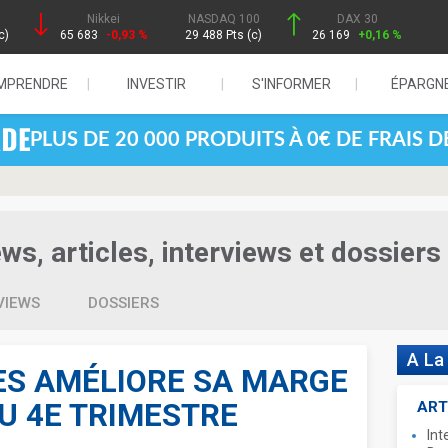
Nikkei
NASDAQ 100
DAX 30
c)
65 683
-0,93 %
29 488 Pts (c)
26 169
+0,16 %
MPRENDRE
INVESTIR
S'INFORMER
ÉPARGN
PLUS DE 20 000 PRODUITS À 0€ DE FRAIS 
s, articles, interviews et dossiers
VIEWS
DOSSIERS
A La
ES AMÉLIORE SA MARGE
U 4E TRIMESTRE
ART
Int