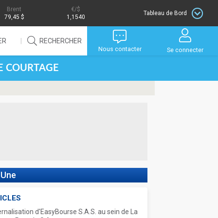
Brent
/$
Tableau de Bord
79,45 $
1,1540
ER
RECHERCHER
Nous contacter
Se connecter
DE COURTAGE
 Une
ICLES
ernalisation d'EasyBourse S.A.S. au sein de La