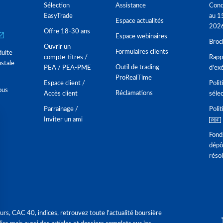
Sélection
Assistance
Cond
EasyTrade
au 1
Espace actualités
202
Offre 18-30 ans
Espace webinaires
Broc
Ouvrir un
Formulaires clients
duite
compte-titres /
Rappo
stale
Outil de trading
PEA / PEA-PME
d'ex
ProRealTime
Espace client /
Polit
ous
Réclamations
Accès client
séle
Parrainage /
Polit
Inviter un ami
Fond
dépô
réso
urs, CAC 40, indices, retrouvez toute l'actualité boursière