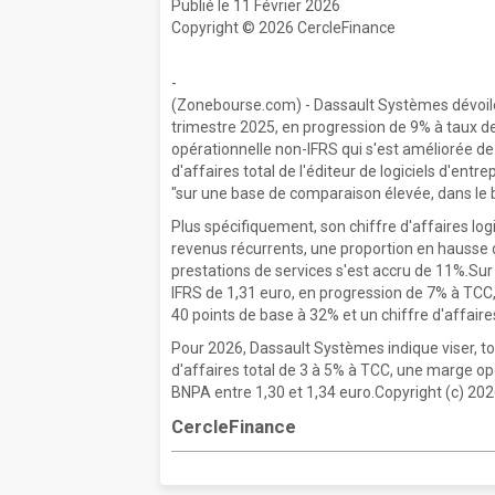
Publié le 11 Février 2026
Copyright © 2026 CercleFinance
-
(Zonebourse.com) - Dassault Systèmes dévoile
trimestre 2025, en progression de 9% à taux 
opérationnelle non-IFRS qui s'est améliorée de
d'affaires total de l'éditeur de logiciels d'en
"sur une base de comparaison élevée, dans le b
Plus spécifiquement, son chiffre d'affaires lo
revenus récurrents, une proportion en hausse d
prestations de services s'est accru de 11%.Sur
IFRS de 1,31 euro, en progression de 7% à TCC
40 points de base à 32% et un chiffre d'affair
Pour 2026, Dassault Systèmes indique viser, t
d'affaires total de 3 à 5% à TCC, une marge op
BNPA entre 1,30 et 1,34 euro.Copyright (c) 202
CercleFinance