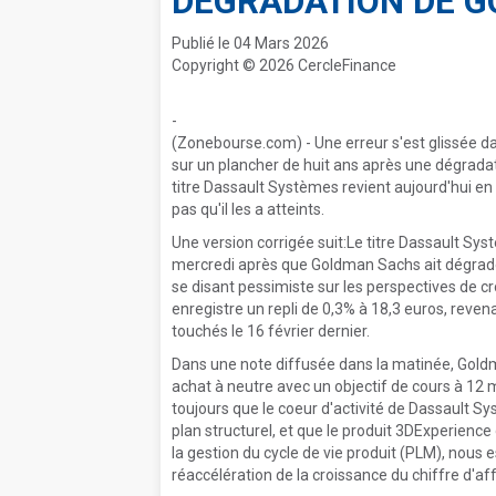
DÉGRADATION DE G
Publié le 04 Mars 2026
Copyright © 2026 CercleFinance
-
(Zonebourse.com) - Une erreur s'est glissée da
sur un plancher de huit ans après une dégrada
titre Dassault Systèmes revient aujourd'hui en 
pas qu'il les a atteints.
Une version corrigée suit:Le titre Dassault Sy
mercredi après que Goldman Sachs ait dégradé
se disant pessimiste sur les perspectives de cr
enregistre un repli de 0,3% à 18,3 euros, reven
touchés le 16 février dernier.
Dans une note diffusée dans la matinée, Goldm
achat à neutre avec un objectif de cours à 1
toujours que le coeur d'activité de Dassault Sys
plan structurel, et que le produit 3DExperienc
la gestion du cycle de vie produit (PLM), nous e
réaccélération de la croissance du chiffre d'aff