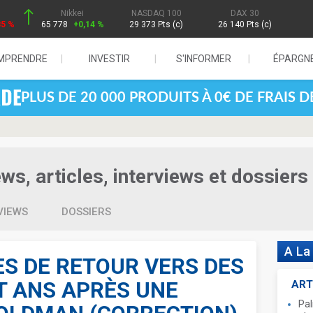
Nikkei
NASDAQ 100
DAX 30
85 %
65 778
+0,14 %
29 373 Pts (c)
26 140 Pts (c)
MPRENDRE
INVESTIR
S'INFORMER
ÉPARGN
PLUS DE 20 000 PRODUITS À 0€ DE FRAIS 
s, articles, interviews et dossiers
VIEWS
DOSSIERS
A La
S DE RETOUR VERS DES
T ANS APRÈS UNE
ART
Pal