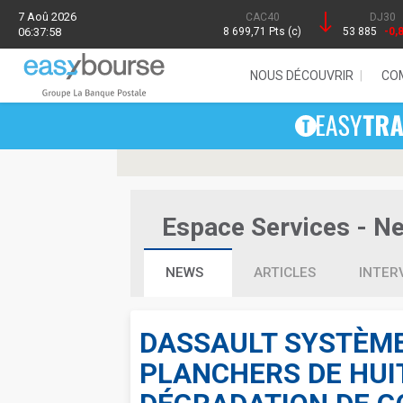
7 Aoû 2026
CAC40
DJ30
06:37:58
8 699,71 Pts (c)
53 885
-0,
NOUS DÉCOUVRIR
CO
Espace Services - New
NEWS
ARTICLES
INTER
DASSAULT SYSTÈME
PLANCHERS DE HUI