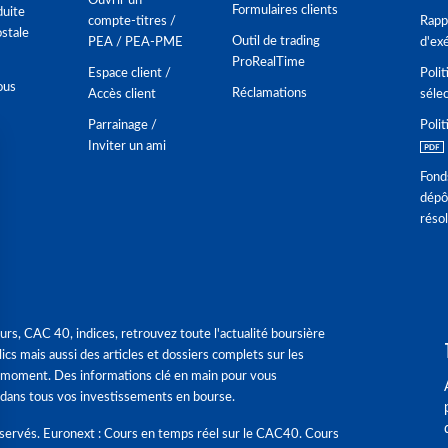
Ouvrir un
Formulaires clients
duite
compte-titres /
Rappo
stale
Outil de trading
PEA / PEA-PME
d'ex
ProRealTime
Espace client /
Polit
ous
Réclamations
Accès client
séle
Parrainage /
Polit
Inviter un ami
Fond
dépô
réso
urs, CAC 40, indices, retrouvez toute l'actualité boursière
ics mais aussi des articles et dossiers complets sur les
 moment. Des informations clé en main pour vous
dans tous vos investissements en bourse.
éservés. Euronext : Cours en temps réel sur le CAC40. Cours