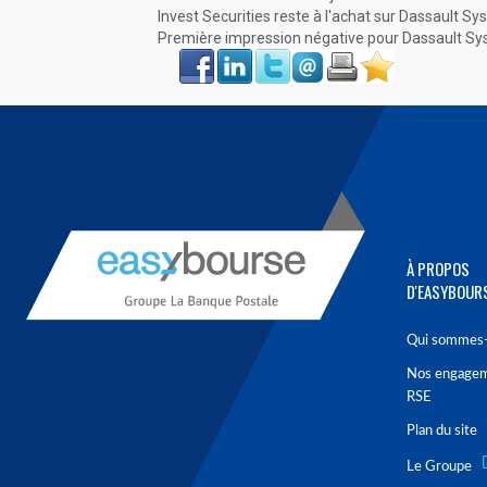
Invest Securities reste à l'achat sur Dassault Sy
Première impression négative pour Dassault S
Face
LinkIn
Twitter
Envoyer
Imprimer
Favoris
book
À PROPOS
D'EASYBOUR
Qui sommes-
Nos engage
RSE
Plan du site
Le Groupe