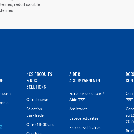
stèmes, réduit sa cible
ystèmes
NOS PRODUITS
AIDE &
DOC
SE
& NOS
ACCOMPAGNEMENT
CON
SOLUTIONS
nous ?
Foire aux questions /
Cond
Offre bourse
Aide
ments
Sélection
Assistance
Cond
EasyTrade
au 1
Espace actualités
202
Offre 18-30 ans
Espace webinaires
Broc