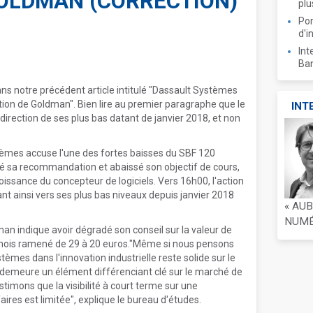
OLDMAN (CORRECTION)
plu
Por
d'i
Int
Ban
ns notre précédent article intitulé "Dassault Systèmes
tion de Goldman". Bien lire au premier paragraphe que le
INT
direction de ses plus bas datant de janvier 2018, et non
stèmes accuse l'une des fortes baisses du SBF 120
 sa recommandation et abaissé son objectif de cours,
oissance du concepteur de logiciels. Vers 16h00, l'action
ant ainsi vers ses plus bas niveaux depuis janvier 2018
« AU
NUMÉR
an indique avoir dégradé son conseil sur la valeur de
2 mois ramené de 29 à 20 euros."Même si nous pensons
tèmes dans l'innovation industrielle reste solide sur le
e demeure un élément différenciant clé sur le marché de
stimons que la visibilité à court terme sur une
aires est limitée", explique le bureau d'études.