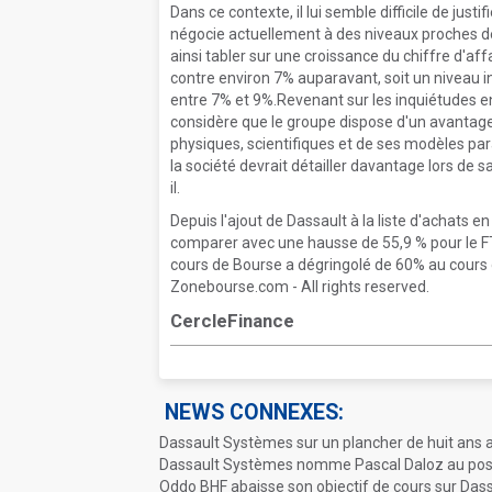
Dans ce contexte, il lui semble difficile de jus
négocie actuellement à des niveaux proches de 
ainsi tabler sur une croissance du chiffre d'af
contre environ 7% auparavant, soit un niveau in
entre 7% et 9%.Revenant sur les inquiétudes ent
considère que le groupe dispose d'un avantage
physiques, scientifiques et de ses modèles pa
la société devrait détailler davantage lors de 
il.
Depuis l'ajout de Dassault à la liste d'achats e
comparer avec une hausse de 55,9 % pour le F
cours de Bourse a dégringolé de 60% au cours
Zonebourse.com - All rights reserved.
CercleFinance
NEWS CONNEXES:
Dassault Systèmes sur un plancher de huit ans
Dassault Systèmes nomme Pascal Daloz au post
Oddo BHF abaisse son objectif de cours sur Da