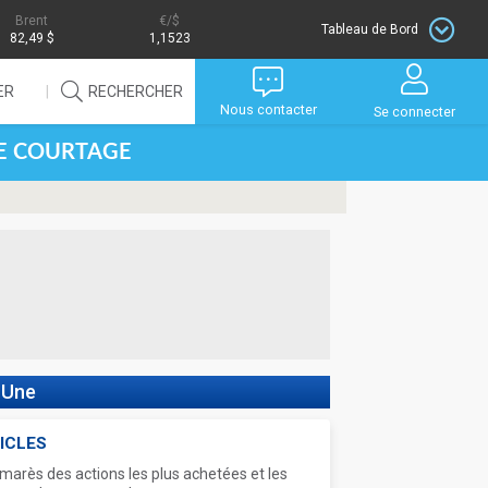
Brent
/$
Tableau de Bord
82,49 $
1,1523
ER
RECHERCHER
Nous contacter
Se connecter
DE COURTAGE
 Une
ICLES
marès des actions les plus achetées et les