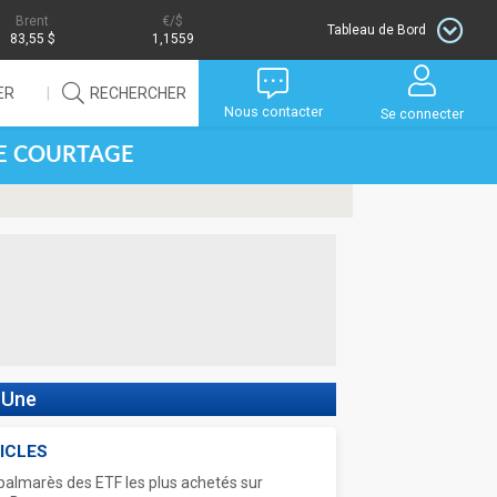
Brent
/$
Tableau de Bord
83,55 $
1,1559
ER
RECHERCHER
Nous contacter
Se connecter
DE COURTAGE
 Une
ICLES
palmarès des ETF les plus achetés sur