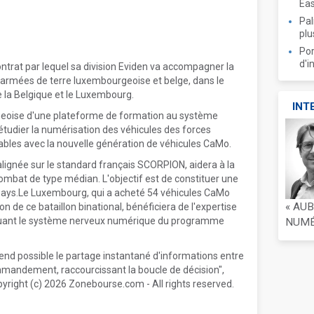
Ea
Pal
plu
Por
d'i
trat par lequel sa division Eviden va accompagner la
armées de terre luxembourgeoise et belge, dans le
e la Belgique et le Luxembourg.
INT
geoise d'une plateforme de formation au système
tudier la numérisation des véhicules des forces
ables avec la nouvelle génération de véhicules CaMo.
lignée sur le standard français SCORPION, aidera à la
ombat de type médian. L'objectif est de constituer une
s pays.Le Luxembourg, qui a acheté 54 véhicules CaMo
« AU
n de ce bataillon binational, bénéficiera de l'expertise
ituant le système nerveux numérique du programme
NUMÉR
end possible le partage instantané d'informations entre
ommandement, raccourcissant la boucle de décision",
yright (c) 2026 Zonebourse.com - All rights reserved.