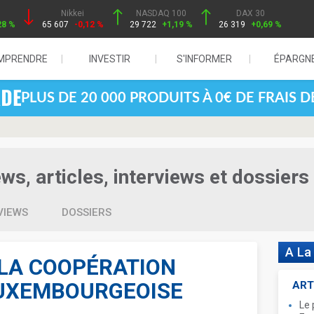
Nikkei
NASDAQ 100
DAX 30
28 %
65 607
-0,12 %
29 722
+1,19 %
26 319
+0,69 %
MPRENDRE
INVESTIR
S'INFORMER
ÉPARGN
PLUS DE 20 000 PRODUITS À 0€ DE FRAIS 
s, articles, interviews et dossiers
VIEWS
DOSSIERS
A La
 LA COOPÉRATION
LUXEMBOURGEOISE
ART
Le 