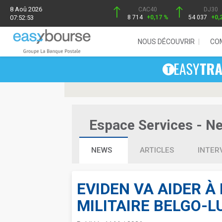
8 Aoû 2026
CAC40
DJ30
07:52:53
8 714
+0,17 %
54 037
+0,
NOUS DÉCOUVRIR
CO
Espace Services - New
NEWS
ARTICLES
INTER
EVIDEN VA AIDER À
MILITAIRE BELGO-