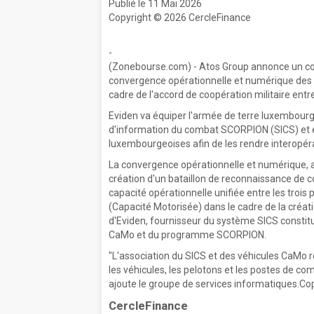
Publié le 11 Mai 2026
Copyright © 2026 CercleFinance
-
(Zonebourse.com) - Atos Group annonce un con
convergence opérationnelle et numérique des 
cadre de l'accord de coopération militaire entr
Eviden va équiper l'armée de terre luxembour
d'information du combat SCORPION (SICS) et é
luxembourgeoises afin de les rendre interopér
La convergence opérationnelle et numérique, a
création d'un bataillon de reconnaissance de c
capacité opérationnelle unifiée entre les troi
(Capacité Motorisée) dans le cadre de la créatio
d'Eviden, fournisseur du système SICS const
CaMo et du programme SCORPION.
"L'association du SICS et des véhicules CaMo r
les véhicules, les pelotons et les postes de c
ajoute le groupe de services informatiques.Cop
CercleFinance