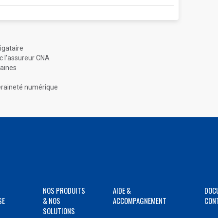
igataire
c l'assureur CNA
caines
eraineté numérique
NOS PRODUITS
AIDE &
DOC
SE
& NOS
ACCOMPAGNEMENT
CON
SOLUTIONS