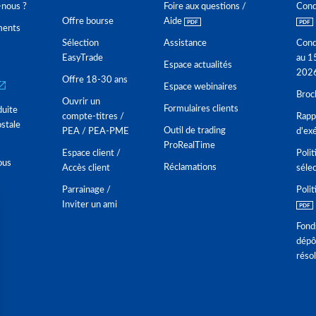
nous ?
Foire aux questions /
Cond
Offre bourse
Aide
ments
Sélection
Assistance
Cond
EasyTrade
au 1
Espace actualités
202
Offre 18-30 ans
Espace webinaires
Broc
Ouvrir un
Formulaires clients
duite
compte-titres /
Rappo
stale
Outil de trading
PEA / PEA-PME
d'ex
ProRealTime
Espace client /
Polit
ous
Réclamations
Accès client
séle
Parrainage /
Polit
Inviter un ami
Fond
dépô
réso