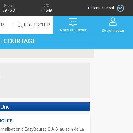
Brent
/$
Tableau de Bord
79,45 $
1,1549
ER
RECHERCHER
Nous contacter
Se connecter
DE COURTAGE
s
 Une
ICLES
ernalisation d'EasyBourse S.A.S. au sein de La