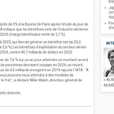
Ban
Jap
com
opp
Por
près de 5% à la Bourse de Paris après l'étude du jour de
d'i
TA indique que les bénéfices nets de l'industrie aérienne
n 2024 (marge bénéficiaire nette de 2,7 %).
 à 2023, qui devrait générer un bénéfice net de 23,3
INT
de 2,6 %).Les bénéfices d'exploitation du secteur aérien
 2024, contre 40,7 milliards de dollars en 2023.
er de 7,6 % sur un an pour atteindre un montant record
rds de personnes devraient voyager en 2024, un record
 de 4,5 milliards enregistré en 2019 rajoute l' IATA. ' À
e nous pouvons nous attendre à des modèles de
« AU
 fret ', a déclaré Willie Walsh, directeur général de
NUMÉR
oits réservés.