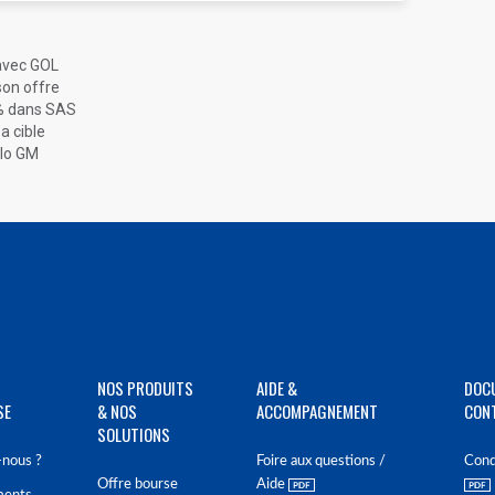
 avec GOL
son offre
9% dans SAS
a cible
llo GM
NOS PRODUITS
AIDE &
DOC
SE
& NOS
ACCOMPAGNEMENT
CON
SOLUTIONS
nous ?
Foire aux questions /
Cond
Offre bourse
Aide