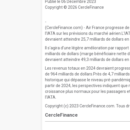
Publié le 06 Décembre 2023
Copyright © 2026 CercleFinance
-
(CercleFinance.com) - Air France progresse de 
l'IATA sur les prévisions du marché aérien.L'IA
devraient atteindre 25,7 milliards de dollars e
Il s'agira d'une légère amélioration par rapport
milliards de dollars (marge bénéficiaire nette 
devraient atteindre 49,3 milliards de dollars en
Les revenus totaux en 2024 devraient progress
de 964 milliards de dollars.Près de 4,7 millia
historique qui dépasse le niveau pré-pandémique
partir de 2024, les perspectives indiquent qu
croissance plus normaux pour les passagers et le
l'IATA.
Copyright (c) 2023 CercleFinance.com. Tous dr
CercleFinance