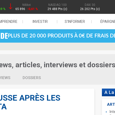
Nikkei
NASDAQ 100
DAX 30
49 %
65 896
-0,61 %
29 488 Pts (c)
26 202 Pts (c)
MPRENDRE
INVESTIR
S'INFORMER
ÉPARGN
PLUS DE 20 000 PRODUITS À 0€ DE FRAIS 
ws, articles, interviews et dossier
VIEWS
DOSSIERS
A La
USSE APRÈS LES
TA
ART
Int