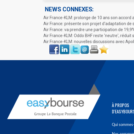
NEWS CONNEXES:
Air France-KLM: prolonge de 10 ans son accord
Air France: présente son projet d'adaptation de 
Air France: va prendre une participation de 19,
Air France-KLM: Oddo BHF reste 'neutre', réduit s
Air France-KLM: nouvelles discussions avec Apo
Face
LinkIn
Twitter
Envoyer
Imprimer
Favoris
book
À PROPOS
D'EASYBOUR
Qui sommes-