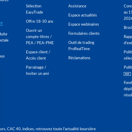
ments
Sélection
Assistance
Cond
EasyTrade
au 1
Espace actualités
202
Offre 18-30 ans
Espace webinaires
Broc
Ouvrir un
Formulaires clients
duite
compte-titres /
Rappo
stale
Outil de trading
PEA / PEA-PME
d'ex
ProRealTime
Espace client /
Polit
ous
Réclamations
Accès client
séle
Parrainage /
Polit
Inviter un ami
Fond
dépô
réso
urs, CAC 40, indices, retrouvez toute l'actualité boursière