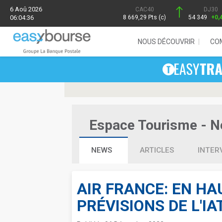
6 Aoû 2026
CAC40
DJ30
06:04:36
8 669,29 Pts (c)
54 349
+0,
NOUS DÉCOUVRIR
CO
Espace Tourisme - Ne
NEWS
ARTICLES
INTER
AIR FRANCE: EN HA
PRÉVISIONS DE L'IA