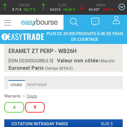
CAC40
DJ30
Nikkei
8 714
+0,17 %
54 016
+0,24 %
65 607
-0,12 %
PLUS DE 20 000 PRODUITS À 0€ DE FRAIS
DE COURTAGE
ERAMET ZT PERP - WB26H
Valeur non côtée
[ISIN DE000GG88UL9]
|
Marché :
Euronext Paris
(temps différé)
GRAPHIQUE
COURS
Warrants
Cours
A
V
COTATION INTRADAY
PARIS
SUR 5