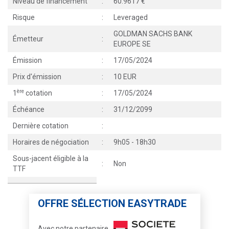
Niveau de financement
:
60.9617
Risque
:
Leveraged
GOLDMAN SACHS BANK
Émetteur
:
EUROPE SE
Émission
:
17/05/2024
Prix d'émission
:
10 EUR
ère
1
cotation
:
17/05/2024
Échéance
:
31/12/2099
Dernière cotation
:
Horaires de négociation
:
9h05 - 18h30
Sous-jacent éligible à la
:
Non
TTF
OFFRE SÉLECTION EASYTRADE
Avec notre partenaire