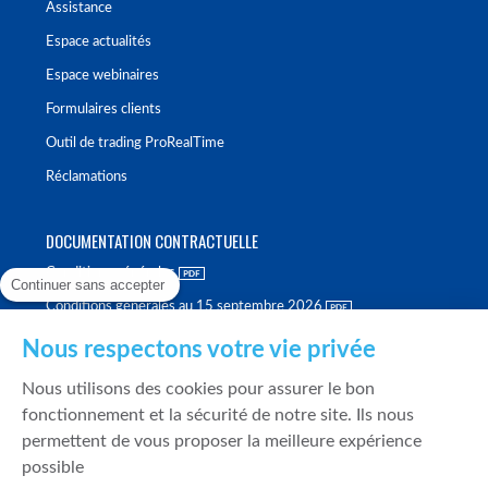
Assistance
Espace actualités
Espace webinaires
Formulaires clients
Outil de trading ProRealTime
Réclamations
DOCUMENTATION CONTRACTUELLE
Conditions générales
Continuer sans accepter
Conditions générales au 15 septembre 2026
Brochure tarifaire
Nous respectons votre vie privée
Rapport sur la qualité d'exécution
Nous utilisons des cookies pour assurer le bon
Politique de meilleure sélection
fonctionnement et la sécurité de notre site. Ils nous
permettent de vous proposer la meilleure expérience
Politique de durabilité
possible
Fonds de garantie des dépôts et de résolution