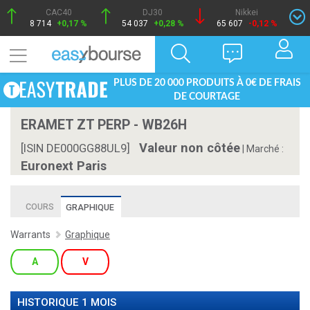
CAC40
DJ30
Nikkei
8 714
+0,17 %
54 037
+0,28 %
65 607
-0,12 %
PLUS DE 20 000 PRODUITS À 0€ DE FRAIS
DE COURTAGE
ERAMET ZT PERP - WB26H
Valeur non côtée
[ISIN DE000GG88UL9]
|
Marché :
Euronext Paris
COURS
GRAPHIQUE
Warrants
Graphique
A
V
HISTORIQUE 1 MOIS