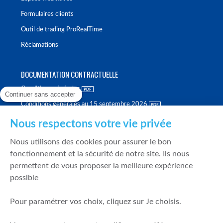
Formulaires clients
Outil de trading ProRealTime
Réclamations
DOCUMENTATION CONTRACTUELLE
Conditions générales
Continuer sans accepter
Conditions générales au 15 septembre 2026
Brochure tarifaire
Nous respectons votre vie privée
Rapport sur la qualité d'exécution
Nous utilisons des cookies pour assurer le bon
Politique de meilleure sélection
fonctionnement et la sécurité de notre site. Ils nous
permettent de vous proposer la meilleure expérience
Politique de durabilité
possible
Fonds de garantie des dépôts et de résolution
Pour paramétrer vos choix, cliquez sur Je choisis.
SÉCURITÉ & DONNÉES PERSONNELLES