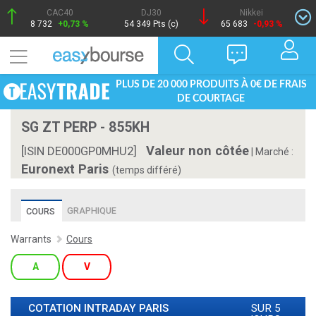
CAC40
DJ30
Nikkei
8 732
+0,73 %
54 349 Pts (c)
65 683
-0,93 %
PLUS DE 20 000 PRODUITS À 0€ DE FRAIS
DE COURTAGE
SG ZT PERP - 855KH
Valeur non côtée
[ISIN DE000GP0MHU2]
|
Marché :
Euronext Paris
(temps différé)
GRAPHIQUE
COURS
Warrants
Cours
A
V
COTATION INTRADAY
PARIS
SUR 5