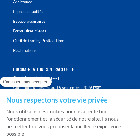
Assistance
Espace actualités
Espace webinaires
Formulaires clients
Outil de trading ProRealTime
Réclamations
DOCUMENTATION CONTRACTUELLE
Conditions générales
Continuer sans accepter
Conditions générales au 15 septembre 2026
Brochure tarifaire
Nous respectons votre vie privée
Rapport sur la qualité d'exécution
Nous utilisons des cookies pour assurer le bon
Politique de meilleure sélection
fonctionnement et la sécurité de notre site. Ils nous
permettent de vous proposer la meilleure expérience
Politique de durabilité
possible
Fonds de garantie des dépôts et de résolution