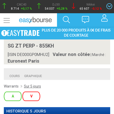
CAC40
DJ30
Nikkei
8 714
+0,17 %
54 037
+0,28 %
65 607
-0,12 %
PLUS DE 20 000 PRODUITS À 0€ DE FRAIS
DE COURTAGE
SG ZT PERP - 855KH
Valeur non côtée
[ISIN DE000GP0MHU2]
|
Marché :
Euronext Paris
COURS
GRAPHIQUE
Warrants
Sur 5 jours
A
V
HISTORIQUE 5 JOURS