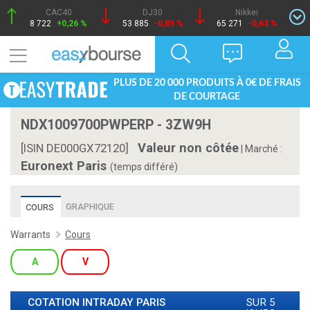
CAC40
DJ30
Nikkei
8 722
+0,26 %
53 885
-0,85 %
65 271
-0,63 %
PLUS DE 20 000 PRODUITS À 0€ DE FRAIS
DE COURTAGE
NDX1009700PWPERP - 3ZW9H
Valeur non côtée
[ISIN DE000GX72120]
|
Marché :
Euronext Paris
(temps différé)
GRAPHIQUE
COURS
Warrants
Cours
A
V
COTATION INTRADAY
PARIS
SUR 5