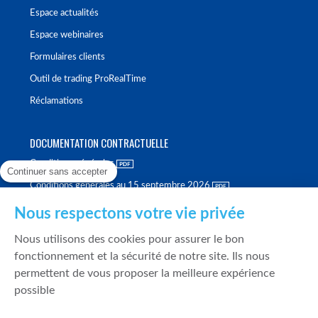
Espace actualités
Espace webinaires
Formulaires clients
Outil de trading ProRealTime
Réclamations
DOCUMENTATION CONTRACTUELLE
Conditions générales
Continuer sans accepter
Conditions générales au 15 septembre 2026
Brochure tarifaire
Nous respectons votre vie privée
Rapport sur la qualité d'exécution
Nous utilisons des cookies pour assurer le bon
Politique de meilleure sélection
fonctionnement et la sécurité de notre site. Ils nous
permettent de vous proposer la meilleure expérience
Politique de durabilité
possible
Fonds de garantie des dépôts et de résolution