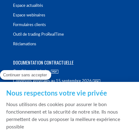
Espace actualités
Espace webinaires
Formulaires clients
Outil de trading ProRealTime
Réclamations
DOCUMENTATION CONTRACTUELLE
Conditions générales
Continuer sans accepter
Conditions générales au 15 septembre 2026
Brochure tarifaire
Nous respectons votre vie privée
Rapport sur la qualité d'exécution
Nous utilisons des cookies pour assurer le bon
Politique de meilleure sélection
fonctionnement et la sécurité de notre site. Ils nous
permettent de vous proposer la meilleure expérience
Politique de durabilité
possible
Fonds de garantie des dépôts et de résolution