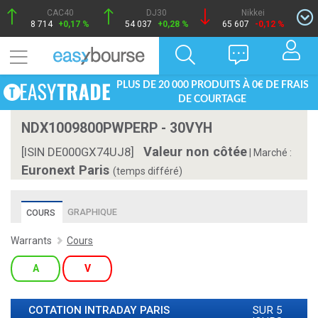
CAC40
DJ30
Nikkei
8 714
+0,17 %
54 037
+0,28 %
65 607
-0,12 %
PLUS DE 20 000 PRODUITS À 0€ DE FRAIS
DE COURTAGE
NDX1009800PWPERP - 30VYH
Valeur non côtée
[ISIN DE000GX74UJ8]
|
Marché :
Euronext Paris
(temps différé)
GRAPHIQUE
COURS
Warrants
Cours
A
V
COTATION INTRADAY
PARIS
SUR 5