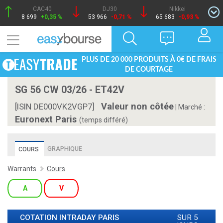
CAC40
DJ30
Nikkei
8 699
+0,35 %
53 966
-0,71 %
65 683
-0,93 %
PLUS DE 20 000 PRODUITS À 0€ DE FRAIS
DE COURTAGE
SG 56 CW 03/26 - ET42V
Valeur non côtée
[ISIN DE000VK2VGP7]
|
Marché :
Euronext Paris
(temps différé)
GRAPHIQUE
COURS
Warrants
Cours
A
V
COTATION INTRADAY
PARIS
SUR 5