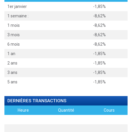
1er janvier
-1,85%
1 semaine :
-8,62%
1 mois
-8,62%
3 mois
-8,62%
6 mois
-8,62%
1 an
-1,85%
2 ans
-1,85%
3 ans
-1,85%
5 ans
-1,85%
DERNIÈRES TRANSACTIONS
Heure
Quantité
Cours