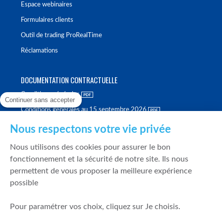
Espace webinaires
Formulaires clients
Outil de trading ProRealTime
Réclamations
DOCUMENTATION CONTRACTUELLE
Conditions générales
Continuer sans accepter
Conditions générales au 15 septembre 2026
Brochure tarifaire
Nous respectons votre vie privée
Rapport sur la qualité d'exécution
Nous utilisons des cookies pour assurer le bon
Politique de meilleure sélection
fonctionnement et la sécurité de notre site. Ils nous
permettent de vous proposer la meilleure expérience
Politique de durabilité
possible
Fonds de garantie des dépôts et de résolution
Pour paramétrer vos choix, cliquez sur Je choisis.
SÉCURITÉ & DONNÉES PERSONNELLES