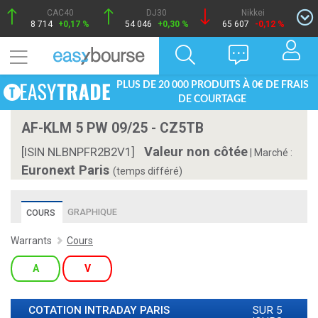
CAC40
DJ30
Nikkei
8 714
+0,17 %
54 046
+0,30 %
65 607
-0,12 %
PLUS DE 20 000 PRODUITS À 0€ DE FRAIS
DE COURTAGE
AF-KLM 5 PW 09/25 - CZ5TB
Valeur non côtée
[ISIN NLBNPFR2B2V1]
|
Marché :
Euronext Paris
(temps différé)
GRAPHIQUE
COURS
Warrants
Cours
A
V
COTATION INTRADAY
PARIS
SUR 5