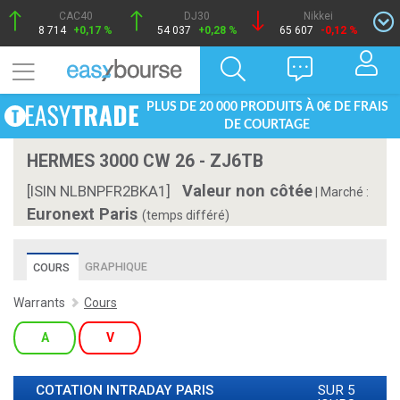
CAC40
DJ30
Nikkei
8 714
+0,17 %
54 037
+0,28 %
65 607
-0,12 %
PLUS DE 20 000 PRODUITS À 0€ DE FRAIS
DE COURTAGE
HERMES 3000 CW 26 - ZJ6TB
Valeur non côtée
[ISIN NLBNPFR2BKA1]
|
Marché :
Euronext Paris
(temps différé)
GRAPHIQUE
COURS
Warrants
Cours
A
V
COTATION INTRADAY
PARIS
SUR 5