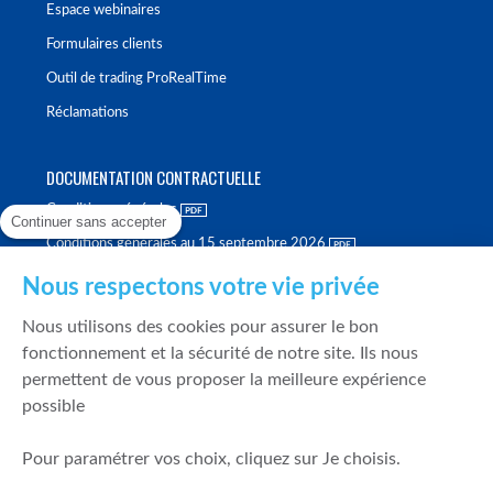
Espace webinaires
Formulaires clients
Outil de trading ProRealTime
Réclamations
DOCUMENTATION CONTRACTUELLE
Conditions générales
Continuer sans accepter
Conditions générales au 15 septembre 2026
Brochure tarifaire
Nous respectons votre vie privée
Rapport sur la qualité d'exécution
Nous utilisons des cookies pour assurer le bon
Politique de meilleure sélection
fonctionnement et la sécurité de notre site. Ils nous
permettent de vous proposer la meilleure expérience
Politique de durabilité
possible
Fonds de garantie des dépôts et de résolution
Pour paramétrer vos choix, cliquez sur Je choisis.
SÉCURITÉ & DONNÉES PERSONNELLES