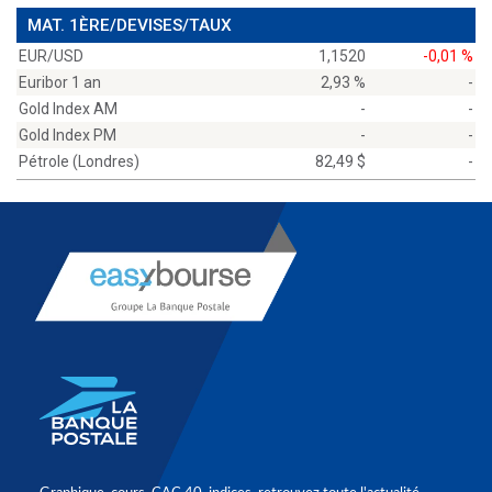
MAT. 1ÈRE/DEVISES/TAUX
EUR/USD
1,1520
-0,01 %
Euribor 1 an
2,93 %
-
Gold Index AM
-
-
Gold Index PM
-
-
Pétrole (Londres)
82,49 $
-