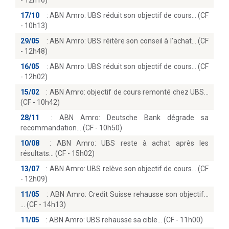
- 12h16)
17/10
:
ABN Amro: UBS réduit son objectif de cours… (CF
- 10h13)
29/05
:
ABN Amro: UBS réitère son conseil à l'achat… (CF
- 12h48)
16/05
:
ABN Amro: UBS réduit son objectif de cours… (CF
- 12h02)
15/02
:
ABN Amro: objectif de cours remonté chez UBS
(CF - 10h42)
28/11
:
ABN Amro: Deutsche Bank dégrade sa
recommandation… (CF - 10h50)
10/08
:
ABN Amro: UBS reste à achat après les
résultats… (CF - 15h02)
13/07
:
ABN Amro: UBS relève son objectif de cours… (CF
- 12h09)
11/05
:
ABN Amro: Credit Suisse rehausse son objectif...
(CF - 14h13)
11/05
:
ABN Amro: UBS rehausse sa cible… (CF - 11h00)