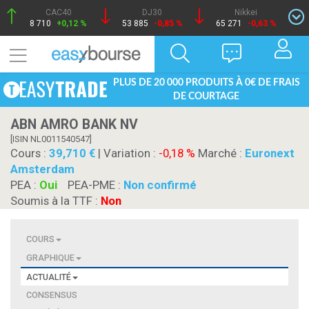
CAC40
DJ30
Nikkei
8 710
+0,12 %
53 885
-0,85 %
65 271
-0,63 %
PLUS DE 20 000 PRODUITS À 0€ DE FRAIS
DE COURTAGE
ABN AMRO BANK NV
[ISIN NL0011540547]
Cours :
39,710
| Variation :
-0,18 %
Marché :
Euronext
Amsterdam
PEA :
Oui
PEA-PME :
Non confirmé
Soumis à la TTF :
Non
COURS
GRAPHIQUE
ACTUALITÉ
CONSENSUS