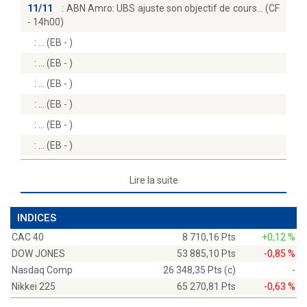
11/11
:
ABN Amro: UBS ajuste son objectif de cours… (CF
- 14h00)
:
(EB - )
:
(EB - )
:
(EB - )
:
(EB - )
:
(EB - )
:
(EB - )
Lire la suite
INDICES
CAC 40
8 710,16 Pts
+0,12 %
DOW JONES
53 885,10 Pts
-0,85 %
Nasdaq Comp
26 348,35 Pts (c)
-
Nikkei 225
65 270,81 Pts
-0,63 %