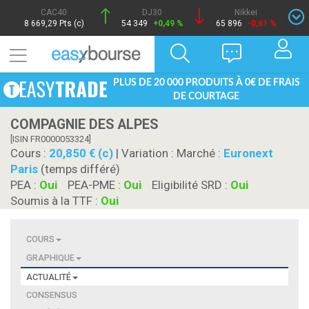
CAC40
DJ30
Nikkei
8 669,29 Pts (c)
54 349
+0,49 %
65 896
-0,61 %
PLUS DE 20 000 PRODUITS À 0€ DE FRAIS
DE COURTAGE
COMPAGNIE DES ALPES
[ISIN FR0000053324]
Cours :
20,850 € (c)
| Variation :
Marché :
Euronext
Paris
(temps différé)
PEA :
Oui
PEA-PME :
Oui
Eligibilité SRD :
Oui
Soumis à la TTF :
Oui
COURS
GRAPHIQUE
ACTUALITÉ
CONSENSUS