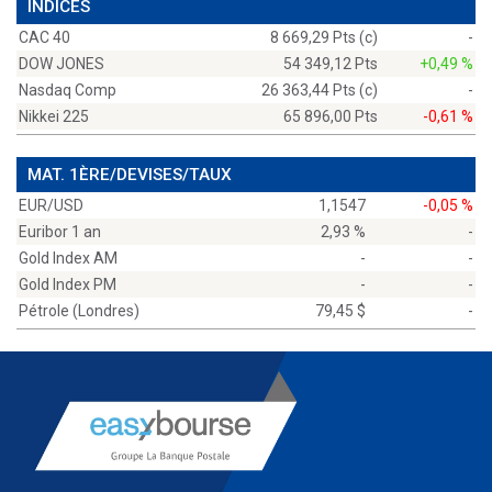
INDICES
CAC 40
8 669,29 Pts (c)
-
DOW JONES
54 349,12 Pts
+0,49 %
Nasdaq Comp
26 363,44 Pts (c)
-
Nikkei 225
65 896,00 Pts
-0,61 %
MAT. 1ÈRE/DEVISES/TAUX
EUR/USD
1,1547
-0,05 %
Euribor 1 an
2,93 %
-
Gold Index AM
-
-
Gold Index PM
-
-
Pétrole (Londres)
79,45 $
-