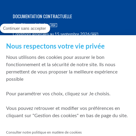
DOCUMENTATION CONTRACTUELLE
Conditions générales
Continuer sans accepter
Conditions générales au 15 septembre 2026
Brochure tarifaire
Nous respectons votre vie privée
Rapport sur la qualité d'exécution
Nous utilisons des cookies pour assurer le bon
Politique de meilleure sélection
fonctionnement et la sécurité de notre site. Ils nous
permettent de vous proposer la meilleure expérience
Politique de durabilité
possible
Fonds de garantie des dépôts et de résolution
Pour paramétrer vos choix, cliquez sur Je choisis.
SÉCURITÉ & DONNÉES PERSONNELLES
Vous pouvez retrouver et modifier vos préférences en
Mentions légales
cliquant sur "Gestion des cookies" en bas de page du site.
Prévention de la fraude
Gérer mes cookies
Consulter notre politique en matière de cookies