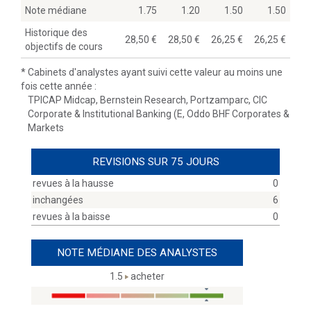
Note médiane
1.75
1.20
1.50
1.50
Historique des
28,50
28,50
26,25
26,25
objectifs de cours
*
Cabinets d'analystes ayant suivi cette valeur au moins une
fois cette année :
TPICAP Midcap, Bernstein Research, Portzamparc, CIC
Corporate & Institutional Banking (E, Oddo BHF Corporates &
Markets
REVISIONS SUR 75 JOURS
revues à la hausse
0
inchangées
6
revues à la baisse
0
NOTE MÉDIANE DES ANALYSTES
1.5
acheter