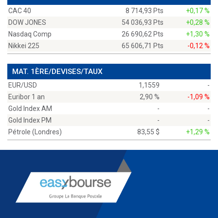
CAC 40
8 714,93 Pts
+0,17 %
DOW JONES
54 036,93 Pts
+0,28 %
Nasdaq Comp
26 690,62 Pts
+1,30 %
Nikkei 225
65 606,71 Pts
-0,12 %
MAT. 1ÈRE/DEVISES/TAUX
EUR/USD
1,1559
-
Euribor 1 an
2,90 %
-1,09 %
Gold Index AM
-
-
Gold Index PM
-
-
Pétrole (Londres)
83,55 $
+1,29 %