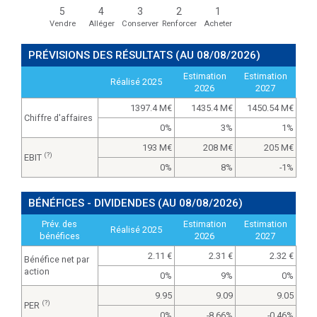
5
4
3
2
1
Vendre
Alléger
Conserver
Renforcer
Acheter
PRÉVISIONS DES RÉSULTATS
(AU 08/08/2026)
Estimation
Estimation
Réalisé 2025
2026
2027
1397.4 M
1435.4 M
1450.54 M
Chiffre d'affaires
0%
3%
1%
193 M
208 M
205 M
(?)
EBIT
0%
8%
-1%
BÉNÉFICES - DIVIDENDES
(AU 08/08/2026)
Prév. des
Estimation
Estimation
Réalisé 2025
bénéfices
2026
2027
2.11
2.31
2.32
Bénéfice net par
action
0%
9%
0%
9.95
9.09
9.05
(?)
PER
0%
-8.66%
-0.46%