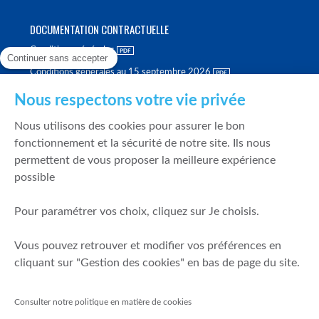
DOCUMENTATION CONTRACTUELLE
Conditions générales
Continuer sans accepter
Conditions générales au 15 septembre 2026
Brochure tarifaire
Nous respectons votre vie privée
Rapport sur la qualité d'exécution
Nous utilisons des cookies pour assurer le bon
Politique de meilleure sélection
fonctionnement et la sécurité de notre site. Ils nous
permettent de vous proposer la meilleure expérience
Politique de durabilité
possible
Fonds de garantie des dépôts et de résolution
Pour paramétrer vos choix, cliquez sur Je choisis.
SÉCURITÉ & DONNÉES PERSONNELLES
Vous pouvez retrouver et modifier vos préférences en
Mentions légales
cliquant sur "Gestion des cookies" en bas de page du site.
Prévention de la fraude
Gérer mes cookies
Consulter notre politique en matière de cookies
Politique de cookies