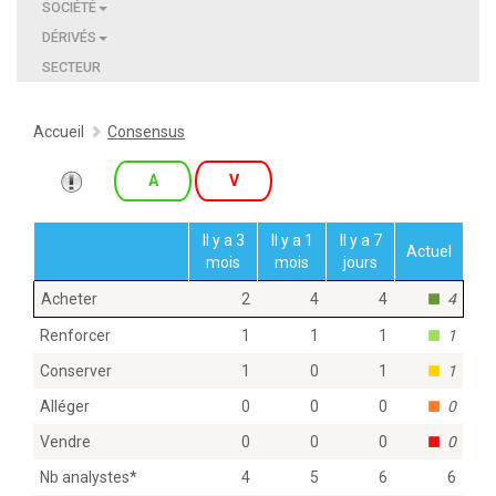
SOCIÉTÉ
DÉRIVÉS
SECTEUR
Accueil
Consensus
A
V
Il y a 3
Il y a 1
Il y a 7
Actuel
mois
mois
jours
Acheter
2
4
4
4
Renforcer
1
1
1
1
Conserver
1
0
1
1
Alléger
0
0
0
0
Vendre
0
0
0
0
Nb analystes
*
4
5
6
6