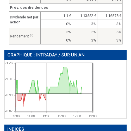
Prév. des dividendes
1.1
1.13552
1.16878
Dividende net par
action
0%
3%
3%
5%
5%
6%
(?)
Rendement
0%
3%
3%
GRAPHIQUE :
INTRADAY
/
SUR UN AN
21.23
21.11
20.99
20.87
09:00
11:00
13:00
15:00
17:00
19:00
INDICES