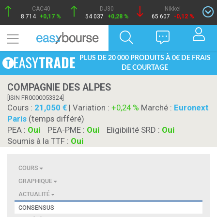
CAC40
DJ30
Nikkei
8 714
+0,17 %
54 037
+0,28 %
65 607
-0,12 %
PLUS DE 20 000 PRODUITS À 0€ DE FRAIS
DE COURTAGE
COMPAGNIE DES ALPES
[ISIN FR0000053324]
Cours :
21,050
| Variation :
+0,24 %
Marché :
Euronext
Paris
(temps différé)
PEA :
Oui
PEA-PME :
Oui
Eligibilité SRD :
Oui
Soumis à la TTF :
Oui
COURS
GRAPHIQUE
ACTUALITÉ
CONSENSUS