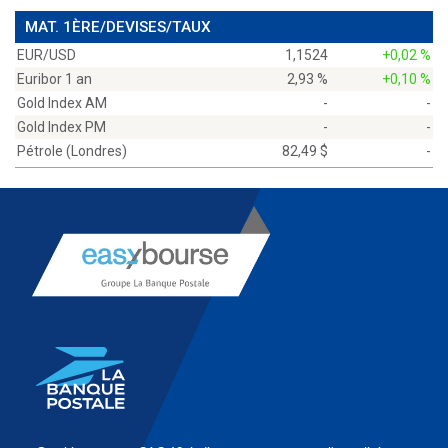
MAT. 1ÈRE/DEVISES/TAUX
EUR/USD
1,1524
+0,02 %
Euribor 1 an
2,93 %
+0,10 %
Gold Index AM
-
-
Gold Index PM
-
-
Pétrole (Londres)
82,49 $
-