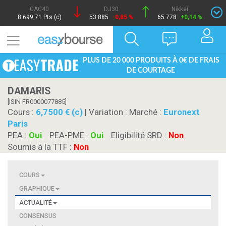
CAC40
DJ30
Nikkei
8 699,71 Pts (c)
53 885
-0,85 %
65 778
+0,14 %
PLUS DE 20 000 PRODUITS À 0€ DE FRAIS
DE COURTAGE
DAMARIS
[ISIN FR0000077885]
Cours :
6,7500 € (c)
| Variation :
Marché :
Euronext
Paris
PEA :
Oui
PEA-PME :
Oui
Eligibilité SRD :
Non
Soumis à la TTF :
Non
COURS
GRAPHIQUE
ACTUALITÉ
CONSENSUS