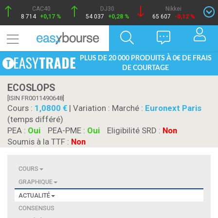
CAC40
DJ30
Nikkei
8 714
+0,17 %
54 037
+0,28 %
65 607
-0,12 %
PLUS DE 20 000 PRODUITS À 0€ DE FRAIS
DE COURTAGE
ECOSLOPS
[ISIN FR0011490648]
Cours :
1,0800
| Variation :
Marché :
Euronext Paris
(temps différé)
PEA :
Oui
PEA-PME :
Oui
Eligibilité SRD :
Non
Soumis à la TTF :
Non
COURS
GRAPHIQUE
ACTUALITÉ
CONSENSUS