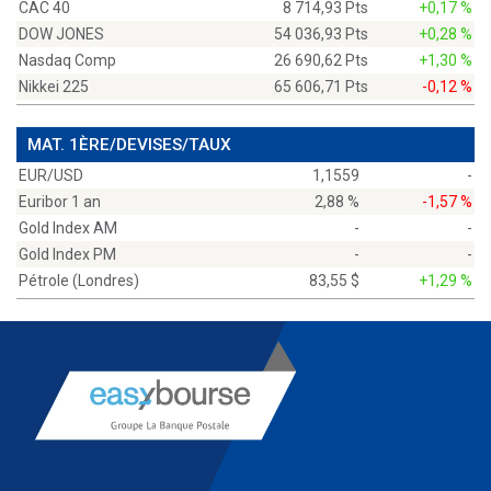
CAC 40
8 714,93 Pts
+0,17 %
DOW JONES
54 036,93 Pts
+0,28 %
Nasdaq Comp
26 690,62 Pts
+1,30 %
Nikkei 225
65 606,71 Pts
-0,12 %
MAT. 1ÈRE/DEVISES/TAUX
EUR/USD
1,1559
-
Euribor 1 an
2,88 %
-1,57 %
Gold Index AM
-
-
Gold Index PM
-
-
Pétrole (Londres)
83,55 $
+1,29 %