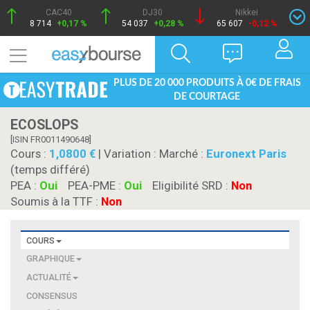
CAC40
DJ30
Nikkei
8 714
+0,17 %
54 037
+0,28 %
65 607
-0,12 %
PLUS DE 20 000 PRODUITS À 0€ DE FRAIS
DE COURTAGE
ECOSLOPS
[ISIN FR0011490648]
Cours :
1,0800
| Variation :
Marché :
Euronext Paris
(temps différé)
PEA :
Oui
PEA-PME :
Oui
Eligibilité SRD :
Non
Soumis à la TTF :
Non
COURS
GRAPHIQUE
ACTUALITÉ
CONSENSUS