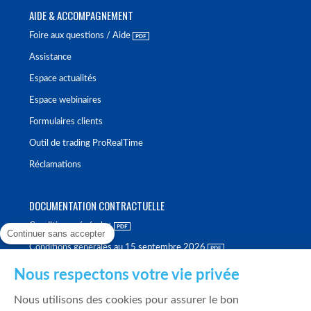
AIDE & ACCOMPAGNEMENT
Foire aux questions / Aide
Assistance
Espace actualités
Espace webinaires
Formulaires clients
Outil de trading ProRealTime
Réclamations
DOCUMENTATION CONTRACTUELLE
Conditions générales
Continuer sans accepter
Conditions générales au 15 septembre 2026
Brochure tarifaire
Nous respectons votre vie privée
Rapport sur la qualité d'exécution
Nous utilisons des cookies pour assurer le bon