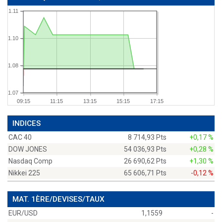
1.11
1.10
1.08
1.07
09:15
11:15
13:15
15:15
17:15
INDICES
CAC 40
8 714,93 Pts
+0,17 %
DOW JONES
54 036,93 Pts
+0,28 %
Nasdaq Comp
26 690,62 Pts
+1,30 %
Nikkei 225
65 606,71 Pts
-0,12 %
MAT. 1ÈRE/DEVISES/TAUX
EUR/USD
1,1559
-