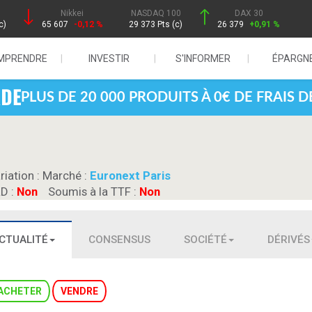
Nikkei
NASDAQ 100
DAX 30
c)
65 607
-0,12 %
29 373 Pts (c)
26 379
+0,91 %
MPRENDRE
INVESTIR
S'INFORMER
ÉPARGN
PLUS DE 20 000 PRODUITS À 0€ DE FRAIS 
riation :
Marché :
Euronext Paris
RD :
Non
Soumis à la TTF :
Non
CTUALITÉ
CONSENSUS
SOCIÉTÉ
DÉRIVÉS
ACHETER
VENDRE