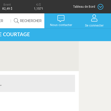
Brent
/$
Tableau de Bord
82,49 $
1,1571
ER
RECHERCHER
Nous contacter
Se connecter
DE COURTAGE