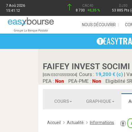
7 Aoû 2026
CAC40
DJ30
15:41:12
8 730
+0,35 %
53 885 Pts (
NOUS DÉCOUVRIR
CO
FAIFEY INVEST SOCIMI
Cours :
19,200 € (c)
| Va
[ISIN ES0105553004]
PEA :
Non
PEA-PME :
Non
Eligibilité S
COURS
GRAPHIQUE
A
Accueil
Actualité
Informations