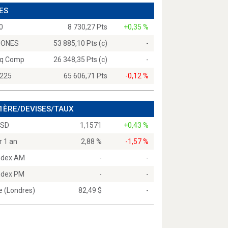
ES
0
8 730,27 Pts
+0,35 %
JONES
53 885,10 Pts (c)
-
q Comp
26 348,35 Pts (c)
-
 225
65 606,71 Pts
-0,12 %
 1ÈRE/DEVISES/TAUX
USD
1,1571
+0,43 %
r 1 an
2,88 %
-1,57 %
Index AM
-
-
Index PM
-
-
e (Londres)
82,49 $
-