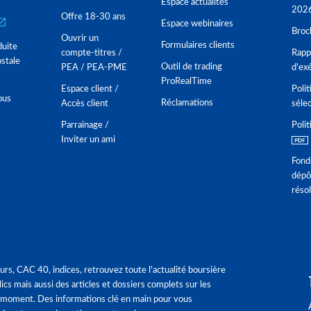
Espace actualités
202
Offre 18-30 ans
Espace webinaires
Broc
Ouvrir un
Formulaires clients
duite
compte-titres /
Rappo
stale
Outil de trading
PEA / PEA-PME
d'ex
ProRealTime
Espace client /
Polit
ous
Réclamations
Accès client
séle
Parrainage /
Polit
Inviter un ami
Fond
dépô
réso
urs, CAC 40, indices, retrouvez toute l'actualité boursière
ics mais aussi des articles et dossiers complets sur les
 moment. Des informations clé en main pour vous