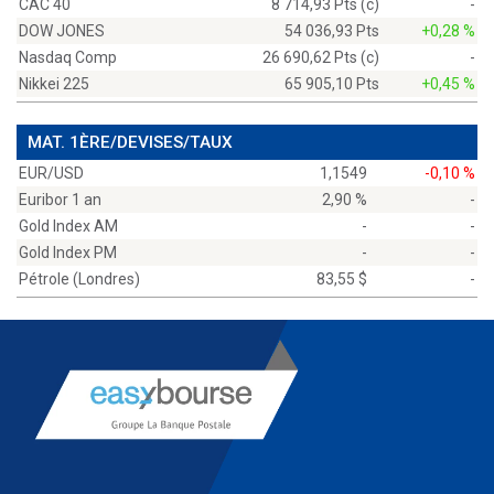
CAC 40
8 714,93 Pts (c)
-
DOW JONES
54 036,93 Pts
+0,28 %
Nasdaq Comp
26 690,62 Pts (c)
-
Nikkei 225
65 905,10 Pts
+0,45 %
MAT. 1ÈRE/DEVISES/TAUX
EUR/USD
1,1549
-0,10 %
Euribor 1 an
2,90 %
-
Gold Index AM
-
-
Gold Index PM
-
-
Pétrole (Londres)
83,55 $
-