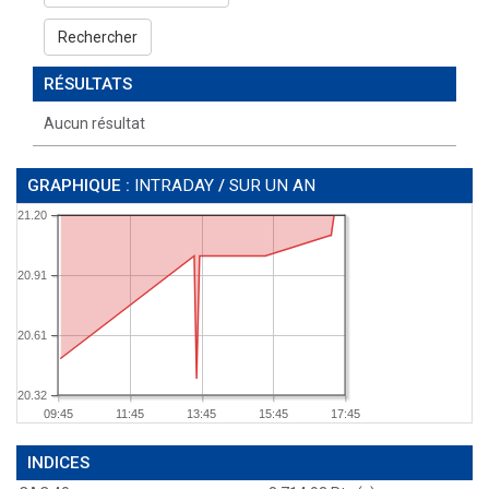
Rechercher
RÉSULTATS
Aucun résultat
GRAPHIQUE :
INTRADAY
/
SUR UN AN
21.20
20.91
20.61
20.32
09:45
11:45
13:45
15:45
17:45
INDICES