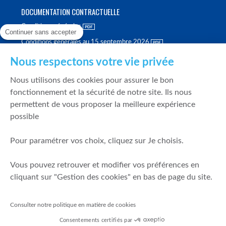
DOCUMENTATION CONTRACTUELLE
Conditions générales
Continuer sans accepter
Conditions générales au 15 septembre 2026
Brochure tarifaire
Nous respectons votre vie privée
Rapport sur la qualité d'exécution
Nous utilisons des cookies pour assurer le bon
Politique de meilleure sélection
fonctionnement et la sécurité de notre site. Ils nous
permettent de vous proposer la meilleure expérience
Politique de durabilité
possible
Fonds de garantie des dépôts et de résolution
Pour paramétrer vos choix, cliquez sur Je choisis.
SÉCURITÉ & DONNÉES PERSONNELLES
Vous pouvez retrouver et modifier vos préférences en
Mentions légales
cliquant sur "Gestion des cookies" en bas de page du site.
Prévention de la fraude
Gérer mes cookies
Consulter notre politique en matière de cookies
Politique de cookies
Consentements certifiés par