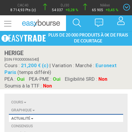
CAC40
DJ30
Nikkei
8 714,93 Pts (c)
54 037
+0,28 %
65 905
+0,45 %
PLUS DE 20 000 PRODUITS À 0€ DE FRAIS
DE COURTAGE
HERIGE
[ISIN FR0000066540]
Cours :
21,200 € (c)
| Variation :
Marché :
Euronext
Paris
(temps différé)
PEA :
Oui
PEA-PME :
Oui
Eligibilité SRD :
Non
Soumis à la TTF :
Non
COURS
GRAPHIQUE
ACTUALITÉ
CONSENSUS