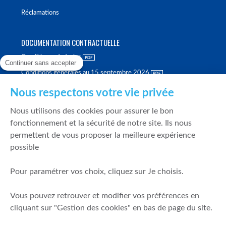
Réclamations
DOCUMENTATION CONTRACTUELLE
Conditions générales
Continuer sans accepter
Conditions générales au 15 septembre 2026
Brochure tarifaire
Nous respectons votre vie privée
Rapport sur la qualité d'exécution
Nous utilisons des cookies pour assurer le bon
Politique de meilleure sélection
fonctionnement et la sécurité de notre site. Ils nous
permettent de vous proposer la meilleure expérience
Politique de durabilité
possible
Fonds de garantie des dépôts et de résolution
Pour paramétrer vos choix, cliquez sur Je choisis.
SÉCURITÉ & DONNÉES PERSONNELLES
Vous pouvez retrouver et modifier vos préférences en
Mentions légales
cliquant sur "Gestion des cookies" en bas de page du site.
Prévention de la fraude