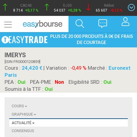
CAC40
DJ30
Nikkei
8 714
+0,17 %
54 037
+0,28 %
65 607
-0,12 %
PLUS DE 20 000 PRODUITS À 0€ DE FRAIS
DE COURTAGE
IMERYS
[ISIN FR0000120859]
Cours :
24,420
| Variation :
-0,49 %
Marché :
Euronext
Paris
PEA :
Oui
PEA-PME :
Non
Eligibilité SRD :
Oui
Soumis à la TTF :
Oui
COURS
GRAPHIQUE
ACTUALITÉ
CONSENSUS