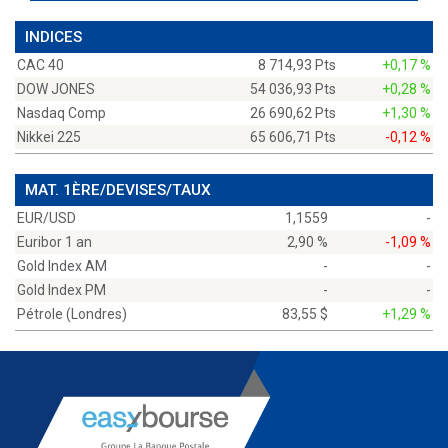
INDICES
CAC 40
8 714,93 Pts
+0,17 %
DOW JONES
54 036,93 Pts
+0,28 %
Nasdaq Comp
26 690,62 Pts
+1,30 %
Nikkei 225
65 606,71 Pts
-0,12 %
MAT. 1ÈRE/DEVISES/TAUX
EUR/USD
1,1559
-
Euribor 1 an
2,90 %
-1,09 %
Gold Index AM
-
-
Gold Index PM
-
-
Pétrole (Londres)
83,55 $
+1,29 %