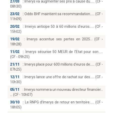
27/03
:
Imerys va augmenter ses prix à cause du...… (CF -
08h30)
23/02
:
Oddo BHF maintient sa recommandation...… (CF -
11h09)
20/02
:
Imerys anticipe 50 à 60 millions d'euros...… (CF -
15h02)
19/02
:
Imerys accentue ses pertes en 2025… (CF -
18h28)
11/02
:
Imerys sécurise 50 MEUR de l'Etat pour son...
(CF - 09h25)
21/11
:
Imerys place pour 600 millions d'euros de...… (CF -
07h25)
12/11
:
Imerys lance une offre de rachat sur des...… (CF -
10h30)
05/11
:
Imerys nommera un nouveau directeur financier...
(CF - 10h07)
30/10
:
Le RNPG d'Imerys de retour en territoire...… (CF -
18h05)