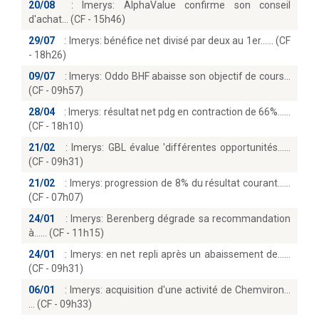
20/08
:
Imerys: AlphaValue confirme son conseil
d'achat… (CF - 15h46)
29/07
:
Imerys: bénéfice net divisé par deux au 1er...… (CF
- 18h26)
09/07
:
Imerys: Oddo BHF abaisse son objectif de cours
(CF - 09h57)
28/04
:
Imerys: résultat net pdg en contraction de 66%...
(CF - 18h10)
21/02
:
Imerys: GBL évalue 'différentes opportunités...
(CF - 09h31)
21/02
:
Imerys: progression de 8% du résultat courant...
(CF - 07h07)
24/01
:
Imerys: Berenberg dégrade sa recommandation
à...… (CF - 11h15)
24/01
:
Imerys: en net repli après un abaissement de...
(CF - 09h31)
06/01
:
Imerys: acquisition d'une activité de Chemviron...
(CF - 09h33)