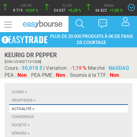
CAC40
DJ30
Nikkei
8 719
+0,05 %
54 037
+0,28 %
66 822
+1,85 %
PLUS DE 20 000 PRODUITS À 0€ DE FRAIS
DE COURTAGE
KEURIG DR PEPPER
[ISIN US49271V1008]
Cours :
30,010 $
| Variation :
-1,19 %
Marché :
NASDAQ
PEA :
Non
PEA-PME :
Non
Soumis à la TTF :
Non
COURS
GRAPHIQUE
ACTUALITÉ
CONSENSUS
SOCIÉTÉ
DÉRIVÉS