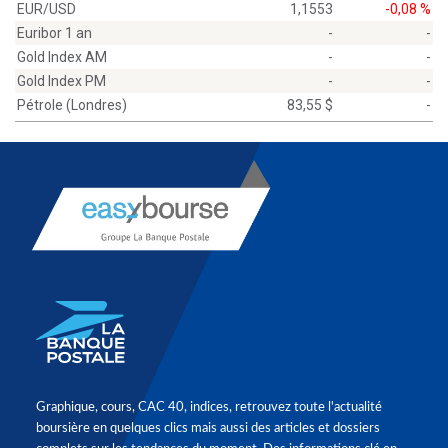
EUR/USD
1,1553
-0,08 %
Euribor 1 an
-
-
Gold Index AM
-
-
Gold Index PM
-
-
Pétrole (Londres)
83,55 $
-
Graphique, cours, CAC 40, indices, retrouvez toute l'actualité
boursière en quelques clics mais aussi des articles et dossiers