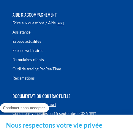
AIDE & ACCOMPAGNEMENT
Foire aux questions / Aide
Assistance
Espace actualités
Espace webinaires
Formulaires clients
Outil de trading ProRealTime
Réclamations
DOCUMENTATION CONTRACTUELLE
Conditions générales
Continuer sans accepter
Conditions générales au 15 septembre 2026
Brochure tarifaire
Nous respectons votre vie privée
Rapport sur la qualité d'exécution