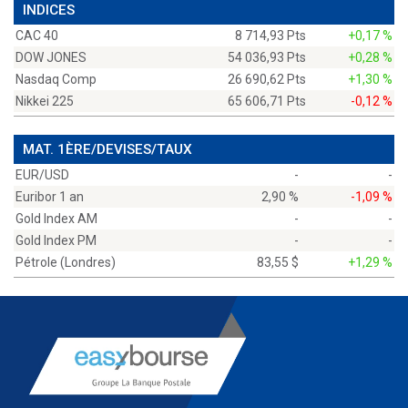
INDICES
CAC 40
8 714,93 Pts
+0,17 %
DOW JONES
54 036,93 Pts
+0,28 %
Nasdaq Comp
26 690,62 Pts
+1,30 %
Nikkei 225
65 606,71 Pts
-0,12 %
MAT. 1ÈRE/DEVISES/TAUX
EUR/USD
-
-
Euribor 1 an
2,90 %
-1,09 %
Gold Index AM
-
-
Gold Index PM
-
-
Pétrole (Londres)
83,55 $
+1,29 %