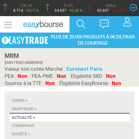
CAC40
DJ30
Nikkei
8 714
+0,17 %
54 037
+0,28 %
65 607
-0,12 %
PLUS DE 20 000 PRODUITS À 0€ DE FRAIS
DE COURTAGE
MRM
[ISIN FR00140085W6]
Valeur non cotée Marché :
Euronext Paris
PEA :
Non
PEA-PME :
Non
Eligibilité SRD :
Non
Soumis à la TTF :
Non
Éligibilité EasyBourse :
Non
COURS
GRAPHIQUE
ACTUALITÉ
CONSENSUS
SOCIÉTÉ