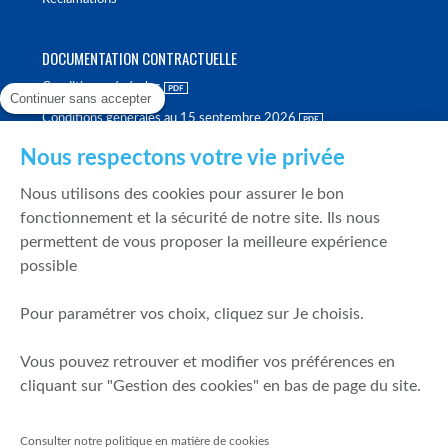
DOCUMENTATION CONTRACTUELLE
Conditions générales
Continuer sans accepter
Conditions générales au 15 septembre 2026
Brochure tarifaire
Nous respectons votre vie privée
Rapport sur la qualité d'exécution
Nous utilisons des cookies pour assurer le bon
Politique de meilleure sélection
fonctionnement et la sécurité de notre site. Ils nous
permettent de vous proposer la meilleure expérience
Politique de durabilité
possible
Fonds de garantie des dépôts et de résolution
Pour paramétrer vos choix, cliquez sur Je choisis.
SÉCURITÉ & DONNÉES PERSONNELLES
Vous pouvez retrouver et modifier vos préférences en
Mentions légales
cliquant sur "Gestion des cookies" en bas de page du site.
Prévention de la fraude
Gérer mes cookies
Consulter notre politique en matière de cookies