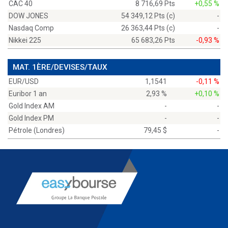
CAC 40
8 716,69 Pts
+0,55 %
DOW JONES
54 349,12 Pts (c)
-
Nasdaq Comp
26 363,44 Pts (c)
-
Nikkei 225
65 683,26 Pts
-0,93 %
MAT. 1ÈRE/DEVISES/TAUX
EUR/USD
1,1541
-0,11 %
Euribor 1 an
2,93 %
+0,10 %
Gold Index AM
-
-
Gold Index PM
-
-
Pétrole (Londres)
79,45 $
-