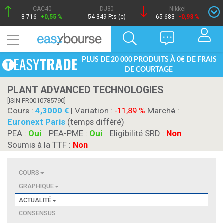
CAC40
DJ30
Nikkei
8 716
+0,55 %
54 349 Pts (c)
65 683
-0,93 %
PLUS DE 20 000 PRODUITS À 0€ DE FRAIS
DE COURTAGE
PLANT ADVANCED TECHNOLOGIES
[ISIN FR0010785790]
Cours :
4,3000
| Variation :
-11,89 %
Marché :
Euronext Paris
(temps différé)
PEA :
Oui
PEA-PME :
Oui
Eligibilité SRD :
Non
Soumis à la TTF :
Non
COURS
GRAPHIQUE
ACTUALITÉ
CONSENSUS