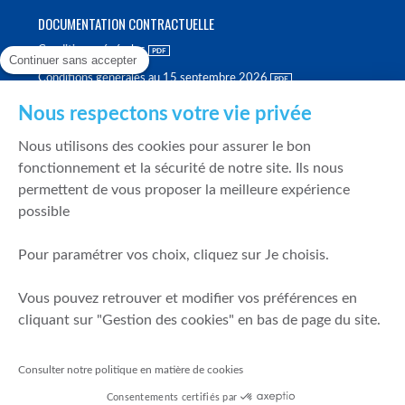
DOCUMENTATION CONTRACTUELLE
Conditions générales
Continuer sans accepter
Conditions générales au 15 septembre 2026
Brochure tarifaire
Nous respectons votre vie privée
Rapport sur la qualité d'exécution
Nous utilisons des cookies pour assurer le bon
Politique de meilleure sélection
fonctionnement et la sécurité de notre site. Ils nous
permettent de vous proposer la meilleure expérience
Politique de durabilité
possible
Fonds de garantie des dépôts et de résolution
Pour paramétrer vos choix, cliquez sur Je choisis.
SÉCURITÉ & DONNÉES PERSONNELLES
Vous pouvez retrouver et modifier vos préférences en
Mentions légales
cliquant sur "Gestion des cookies" en bas de page du site.
Prévention de la fraude
Gérer mes cookies
Consulter notre politique en matière de cookies
Politique de cookies
Consentements certifiés par