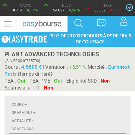
CAC40
DJ30
Nikkei
8 714
+0,17 %
54 037
+0,28 %
65 607
-0,12 %
PLUS DE 20 000 PRODUITS À 0€ DE FRAIS
DE COURTAGE
PLANT ADVANCED TECHNOLOGIES
[ISIN FR0010785790]
Cours :
4,5800
| Variation :
+6,51 %
Marché :
Euronext
Paris
(temps différé)
PEA :
Oui
PEA-PME :
Oui
Eligibilité SRD :
Non
Soumis à la TTF :
Non
COURS
GRAPHIQUE
ACTUALITÉ
CONSENSUS