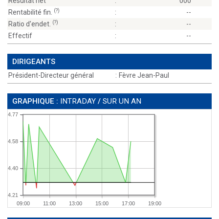
Résultat net
:
000
(?)
Rentabilité fin.
:
--
(?)
Ratio d'endet.
:
--
Effectif
:
--
DIRIGEANTS
Président-Directeur général
:
Fèvre Jean-Paul
GRAPHIQUE :
INTRADAY
/
SUR UN AN
4.77
4.58
4.40
4.21
09:00
11:00
13:00
15:00
17:00
19:00