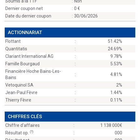
Soumis à la TTF
:
Non
Dernier coupon net
:
0
Date du dernier coupon
:
30/06/2026
ACTIONNARIAT
Flottant
:
51.42%
Quantitatis
:
24.69%
Clariant International AG
:
9.78%
Famille Bourgaud
:
5.53%
Financière Hoche Bains-Les-
:
4.81%
Bains
Vetoquinol SA
:
2%
Jean-Paul Fèvre
:
1.44%
Thierry Fèvre
:
0.11%
CHIFFRES CLÉS
Chiffre d'affaires
:
1 138 000
(?)
Résultat op.
:
000