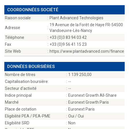
COORDONNÉES SOCIÉTÉ
Raison sociale
:
Plant Advanced Technologies
19 Avenue de la Forêt de Haye FR-54500
Adresse
:
Vandoeuvre-Lès-Nancy
Téléphone
:
+33 (0)3 83 94 03 42
Fax
:
+33 (0)9 56 41 15 23
Site Web
:
https://www.plantadvanced.com/finance
DONNÉES BOURSIÈRES
Nombre de titres
:
1 139 250,00
Capitalisation boursière:
:
--
Secteur d'activité
:
--
Indice principal
:
Euronext Growth All-Share
Marché
:
Euronext Growth Paris
Place de cotation
:
Euronext Paris
Eligibilité PEA / PEA-PME
:
Oui / Oui
Eligibilité SRD
:
Non