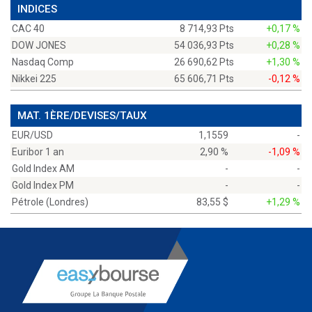
INDICES
CAC 40
8 714,93 Pts
+0,17 %
DOW JONES
54 036,93 Pts
+0,28 %
Nasdaq Comp
26 690,62 Pts
+1,30 %
Nikkei 225
65 606,71 Pts
-0,12 %
MAT. 1ÈRE/DEVISES/TAUX
EUR/USD
1,1559
-
Euribor 1 an
2,90 %
-1,09 %
Gold Index AM
-
-
Gold Index PM
-
-
Pétrole (Londres)
83,55 $
+1,29 %