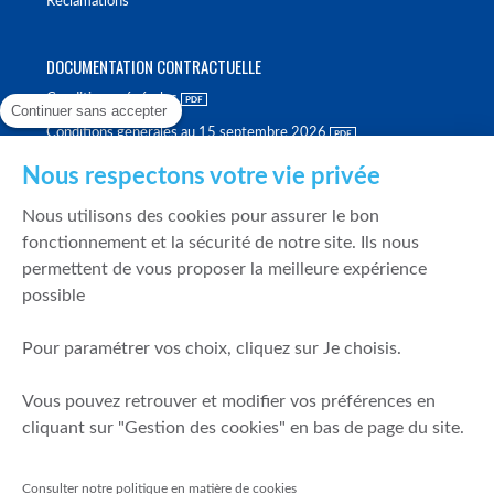
Réclamations
DOCUMENTATION CONTRACTUELLE
Conditions générales
Continuer sans accepter
Conditions générales au 15 septembre 2026
Brochure tarifaire
Nous respectons votre vie privée
Rapport sur la qualité d'exécution
Nous utilisons des cookies pour assurer le bon
Politique de meilleure sélection
fonctionnement et la sécurité de notre site. Ils nous
permettent de vous proposer la meilleure expérience
Politique de durabilité
possible
Fonds de garantie des dépôts et de résolution
Pour paramétrer vos choix, cliquez sur Je choisis.
SÉCURITÉ & DONNÉES PERSONNELLES
Vous pouvez retrouver et modifier vos préférences en
Mentions légales
cliquant sur "Gestion des cookies" en bas de page du site.
Prévention de la fraude
Gérer mes cookies
Consulter notre politique en matière de cookies