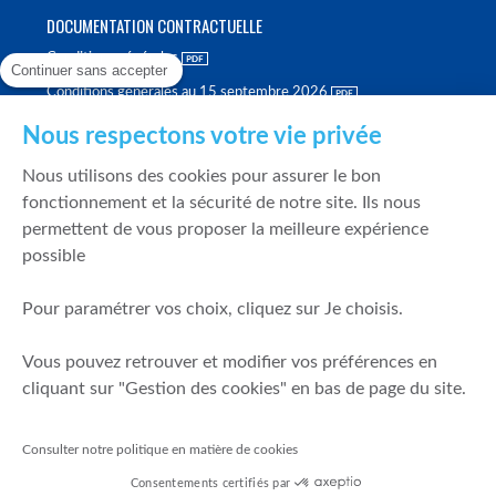
DOCUMENTATION CONTRACTUELLE
Conditions générales
Continuer sans accepter
Conditions générales au 15 septembre 2026
Brochure tarifaire
Nous respectons votre vie privée
Rapport sur la qualité d'exécution
Nous utilisons des cookies pour assurer le bon
Politique de meilleure sélection
fonctionnement et la sécurité de notre site. Ils nous
permettent de vous proposer la meilleure expérience
Politique de durabilité
possible
Fonds de garantie des dépôts et de résolution
Pour paramétrer vos choix, cliquez sur Je choisis.
SÉCURITÉ & DONNÉES PERSONNELLES
Vous pouvez retrouver et modifier vos préférences en
Mentions légales
cliquant sur "Gestion des cookies" en bas de page du site.
Prévention de la fraude
Gérer mes cookies
Consulter notre politique en matière de cookies
Politique de cookies
Consentements certifiés par