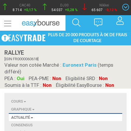
CAC40
DJ30
Nikkei
8 714
+0,17 %
54 037
+0,28 %
65 607
-0,12 %
PLUS DE 20 000 PRODUITS À 0€ DE FRAIS
DE COURTAGE
RALLYE
[ISIN FR0000060618]
Valeur non cotée Marché :
Euronext Paris
(temps
différé)
PEA :
Oui
PEA-PME :
Non
Eligibilité SRD :
Non
Soumis à la TTF :
Non
Éligibilité EasyBourse :
Non
COURS
GRAPHIQUE
ACTUALITÉ
CONSENSUS