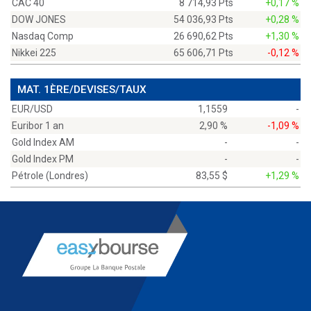
CAC 40
8 714,93 Pts
+0,17 %
DOW JONES
54 036,93 Pts
+0,28 %
Nasdaq Comp
26 690,62 Pts
+1,30 %
Nikkei 225
65 606,71 Pts
-0,12 %
MAT. 1ÈRE/DEVISES/TAUX
EUR/USD
1,1559
-
Euribor 1 an
2,90 %
-1,09 %
Gold Index AM
-
-
Gold Index PM
-
-
Pétrole (Londres)
83,55 $
+1,29 %