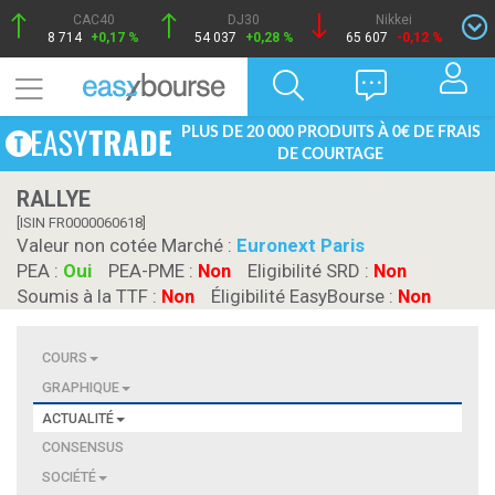
CAC40
DJ30
Nikkei
8 714
+0,17 %
54 037
+0,28 %
65 607
-0,12 %
PLUS DE 20 000 PRODUITS À 0€ DE FRAIS
DE COURTAGE
RALLYE
[ISIN FR0000060618]
Valeur non cotée Marché :
Euronext Paris
PEA :
Oui
PEA-PME :
Non
Eligibilité SRD :
Non
Soumis à la TTF :
Non
Éligibilité EasyBourse :
Non
COURS
GRAPHIQUE
ACTUALITÉ
CONSENSUS
SOCIÉTÉ