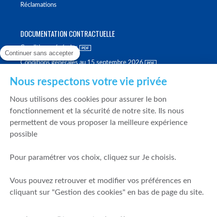
Réclamations
DOCUMENTATION CONTRACTUELLE
Conditions générales
Continuer sans accepter
Conditions générales au 15 septembre 2026
Brochure tarifaire
Nous respectons votre vie privée
Rapport sur la qualité d'exécution
Nous utilisons des cookies pour assurer le bon
Politique de meilleure sélection
fonctionnement et la sécurité de notre site. Ils nous
permettent de vous proposer la meilleure expérience
Politique de durabilité
possible
Fonds de garantie des dépôts et de résolution
Pour paramétrer vos choix, cliquez sur Je choisis.
SÉCURITÉ & DONNÉES PERSONNELLES
Vous pouvez retrouver et modifier vos préférences en
Mentions légales
cliquant sur "Gestion des cookies" en bas de page du site.
Prévention de la fraude
Gérer mes cookies