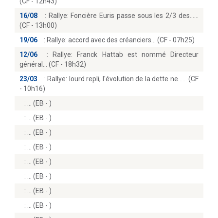
(CF - 12h43)
16/08
:
Rallye: Foncière Euris passe sous les 2/3 des...
(CF - 13h00)
19/06
:
Rallye: accord avec des créanciers… (CF - 07h25)
12/06
:
Rallye: Franck Hattab est nommé Directeur
général… (CF - 18h32)
23/03
:
Rallye: lourd repli, l'évolution de la dette ne...… (CF
- 10h16)
:
(EB - )
:
(EB - )
:
(EB - )
:
(EB - )
:
(EB - )
:
(EB - )
:
(EB - )
:
(EB - )