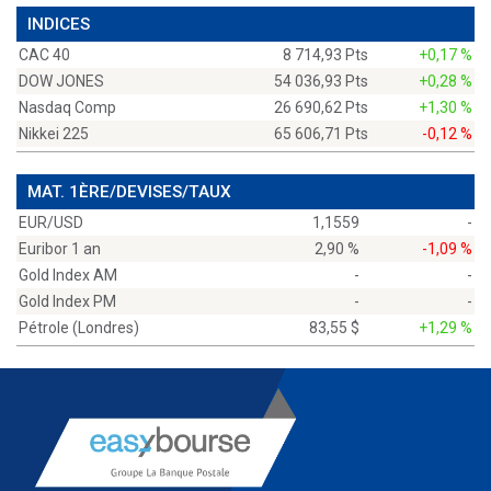
INDICES
CAC 40
8 714,93 Pts
+0,17 %
DOW JONES
54 036,93 Pts
+0,28 %
Nasdaq Comp
26 690,62 Pts
+1,30 %
Nikkei 225
65 606,71 Pts
-0,12 %
MAT. 1ÈRE/DEVISES/TAUX
EUR/USD
1,1559
-
Euribor 1 an
2,90 %
-1,09 %
Gold Index AM
-
-
Gold Index PM
-
-
Pétrole (Londres)
83,55 $
+1,29 %