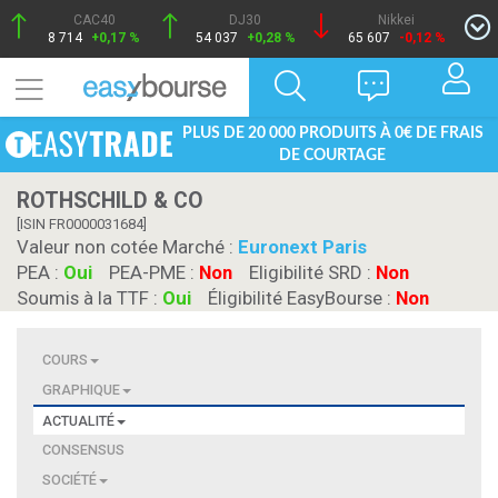
CAC40
DJ30
Nikkei
8 714
+0,17 %
54 037
+0,28 %
65 607
-0,12 %
PLUS DE 20 000 PRODUITS À 0€ DE FRAIS
DE COURTAGE
ROTHSCHILD & CO
[ISIN FR0000031684]
Valeur non cotée Marché :
Euronext Paris
PEA :
Oui
PEA-PME :
Non
Eligibilité SRD :
Non
Soumis à la TTF :
Oui
Éligibilité EasyBourse :
Non
COURS
GRAPHIQUE
ACTUALITÉ
CONSENSUS
SOCIÉTÉ