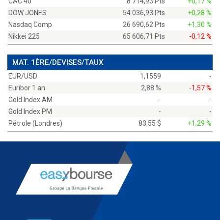
CAC 40
8 714,93 Pts
+0,17 %
DOW JONES
54 036,93 Pts
+0,28 %
Nasdaq Comp
26 690,62 Pts
+1,30 %
Nikkei 225
65 606,71 Pts
-0,12 %
MAT. 1ÈRE/DEVISES/TAUX
EUR/USD
1,1559
-
Euribor 1 an
2,88 %
-1,57 %
Gold Index AM
-
-
Gold Index PM
-
-
Pétrole (Londres)
83,55 $
+1,29 %