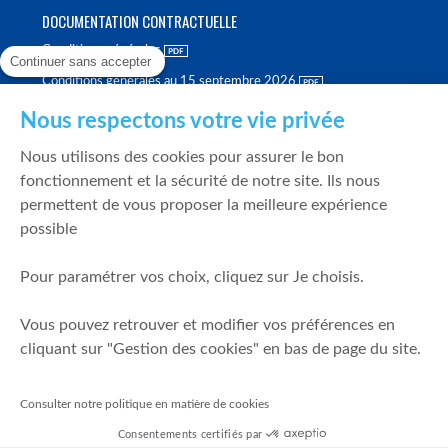
DOCUMENTATION CONTRACTUELLE
Conditions générales
Continuer sans accepter
Conditions générales au 15 septembre 2026
Brochure tarifaire
Nous respectons votre vie privée
Rapport sur la qualité d'exécution
Nous utilisons des cookies pour assurer le bon
Politique de meilleure sélection
fonctionnement et la sécurité de notre site. Ils nous
permettent de vous proposer la meilleure expérience
Politique de durabilité
possible
Fonds de garantie des dépôts et de résolution
Pour paramétrer vos choix, cliquez sur Je choisis.
SÉCURITÉ & DONNÉES PERSONNELLES
Vous pouvez retrouver et modifier vos préférences en
Mentions légales
cliquant sur "Gestion des cookies" en bas de page du site.
Prévention de la fraude
Gérer mes cookies
Consulter notre politique en matière de cookies
Politique de cookies
Consentements certifiés par