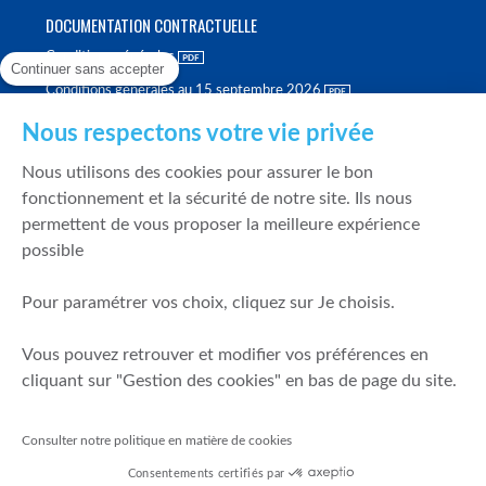
DOCUMENTATION CONTRACTUELLE
Conditions générales
Continuer sans accepter
Conditions générales au 15 septembre 2026
Brochure tarifaire
Nous respectons votre vie privée
Rapport sur la qualité d'exécution
Nous utilisons des cookies pour assurer le bon
Politique de meilleure sélection
fonctionnement et la sécurité de notre site. Ils nous
permettent de vous proposer la meilleure expérience
Politique de durabilité
possible
Fonds de garantie des dépôts et de résolution
Pour paramétrer vos choix, cliquez sur Je choisis.
SÉCURITÉ & DONNÉES PERSONNELLES
Vous pouvez retrouver et modifier vos préférences en
Mentions légales
cliquant sur "Gestion des cookies" en bas de page du site.
Prévention de la fraude
Gérer mes cookies
Consulter notre politique en matière de cookies
Politique de cookies
Consentements certifiés par