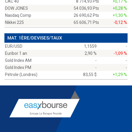
CAC 40
8 714,93 Pts
+0,17 %
DOW JONES
54 036,93 Pts
+0,28 %
Nasdaq Comp
26 690,62 Pts
+1,30 %
Nikkei 225
65 606,71 Pts
-0,12 %
MAT. 1ÈRE/DEVISES/TAUX
EUR/USD
1,1559
-
Euribor 1 an
2,90 %
-1,09 %
Gold Index AM
-
-
Gold Index PM
-
-
Pétrole (Londres)
83,55 $
+1,29 %