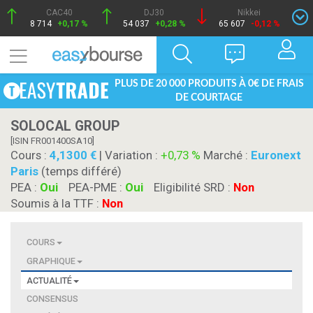
CAC40
DJ30
Nikkei
8 714
+0,17 %
54 037
+0,28 %
65 607
-0,12 %
PLUS DE 20 000 PRODUITS À 0€ DE FRAIS
DE COURTAGE
SOLOCAL GROUP
[ISIN FR001400SA10]
Cours :
4,1300
| Variation :
+0,73 %
Marché :
Euronext
Paris
(temps différé)
PEA :
Oui
PEA-PME :
Oui
Eligibilité SRD :
Non
Soumis à la TTF :
Non
COURS
GRAPHIQUE
ACTUALITÉ
CONSENSUS