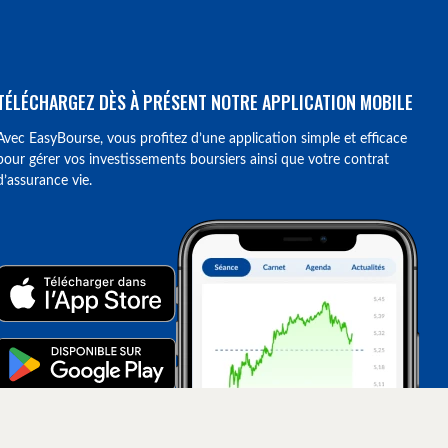
TÉLÉCHARGEZ DÈS À PRÉSENT NOTRE APPLICATION MOBILE
Avec EasyBourse, vous profitez d’une application simple et efficace
pour gérer vos investissements boursiers ainsi que votre contrat
d’assurance vie.
ions. Personnalisez vos préférences pour contrôler la manière dont vos