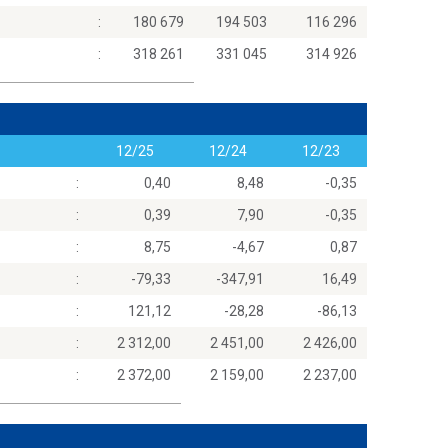
:
180 679
194 503
116 296
:
318 261
331 045
314 926
12/25
12/24
12/23
:
0,40
8,48
-0,35
:
0,39
7,90
-0,35
:
8,75
-4,67
0,87
:
-79,33
-347,91
16,49
:
121,12
-28,28
-86,13
:
2 312,00
2 451,00
2 426,00
:
2 372,00
2 159,00
2 237,00