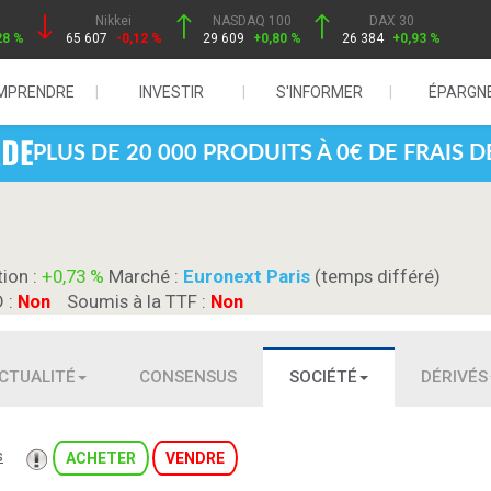
Nikkei
NASDAQ 100
DAX 30
28 %
65 607
-0,12 %
29 609
+0,80 %
26 384
+0,93 %
MPRENDRE
INVESTIR
S'INFORMER
ÉPARGN
PLUS DE 20 000 PRODUITS À 0€ DE FRAIS 
tion :
+0,73 %
Marché :
Euronext Paris
(temps différé)
D :
Non
Soumis à la TTF :
Non
CTUALITÉ
CONSENSUS
SOCIÉTÉ
DÉRIVÉS
s
ACHETER
VENDRE