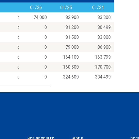
01/26
01/25
01/24
:
74 000
82 900
83 300
:
0
81 200
80 499
:
0
81 500
83 800
:
0
79 000
86 900
:
0
164 100
163 799
:
0
160 500
170 700
:
0
324 600
334 499
NOS PRODUITS
AIDE &
DOC