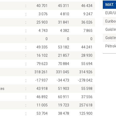
MAT.
:
40 701
45 311
46 434
EUR/
:
3 076
4 810
9 247
Euribo
:
25 903
31 841
36 026
Gold 
:
4 743
4 382
7 865
Gold 
:
0
0
0
Pétrol
:
49 335
53 182
44 241
:
16 102
21 857
28 930
:
79 623
70 884
55 694
:
318 261
331 045
314 926
:
-17 937
-34 473
-278 042
tes
:
43 918
51 903
55 598
:
46 892
60 911
37 556
:
11 005
19 723
257 618
:
53 704
38 478
125 900