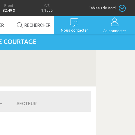
Brent
/$
Tableau de Bord
82,49 $
1,1555
ER
RECHERCHER
Nous contacter
Se connecter
DE COURTAGE
SECTEUR