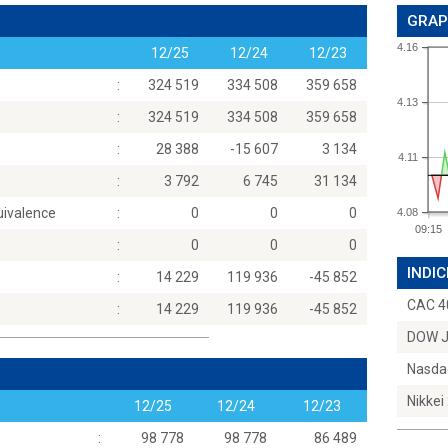
GRAP
4.16
12/25
12/24
12/23
:
324 519
334 508
359 658
4.13
:
324 519
334 508
359 658
:
28 388
-15 607
3 134
4.11
:
3 792
6 745
31 134
uivalence
:
0
0
0
4.08
09:15
:
0
0
0
INDIC
:
14 229
119 936
-45 852
CAC 4
:
14 229
119 936
-45 852
DOW 
Nasda
Nikkei
12/25
12/24
12/23
:
98 778
98 778
86 489