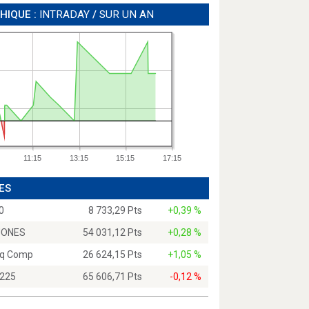
HIQUE :
INTRADAY
/
SUR UN AN
11:15
13:15
15:15
17:15
ES
0
8 733,29 Pts
+0,39 %
JONES
54 031,12 Pts
+0,28 %
q Comp
26 624,15 Pts
+1,05 %
 225
65 606,71 Pts
-0,12 %