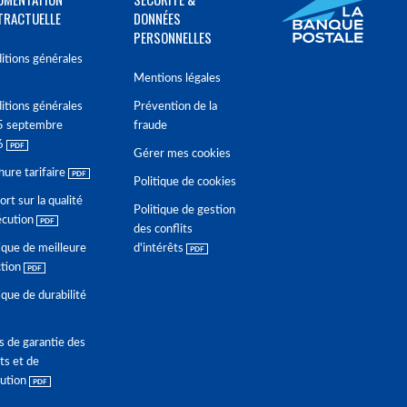
TRACTUELLE
DONNÉES
PERSONNELLES
itions générales
Mentions légales
itions générales
Prévention de la
5 septembre
fraude
6
Gérer mes cookies
hure tarifaire
Politique de cookies
rt sur la qualité
Politique de gestion
écution
des conflits
ique de meilleure
d'intérêts
ction
ique de durabilité
s de garantie des
ts et de
lution