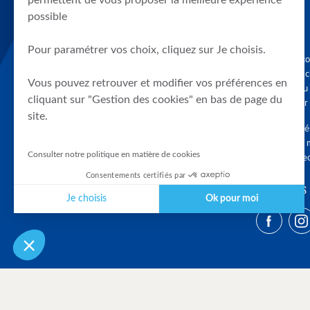
permettent de vous proposer la meilleure expérience
possible
Pour paramétrer vos choix, cliquez sur Je choisis.
Graphique, co
en quelques cl
Vous pouvez retrouver et modifier vos préférences en
tendances du
cliquant sur "Gestion des cookies" en bas de page du
accompagner 
site.
Tous droits r
différés d'au 
Consulter notre politique en matière de cookies
clients connec
Consentements certifiés par
SUIVEZ-NOUS
Je choisis
Ok pour moi
Plateforme de Gestion du Consentement : Personnalisez vos Optio
Axeptio consent
Notre plateforme vous permet d'adapter et de gérer vos paramètres 