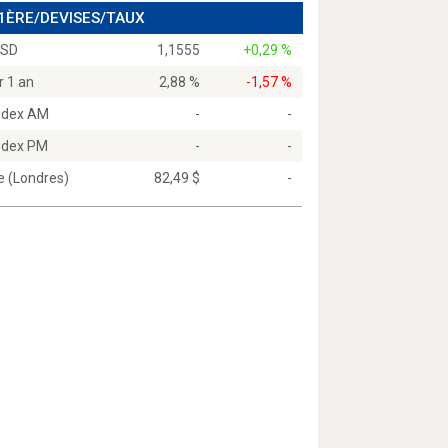
 1ÈRE/DEVISES/TAUX
USD
1,1555
+0,29 %
r 1 an
2,88 %
-1,57 %
Index AM
-
-
Index PM
-
-
e (Londres)
82,49 $
-