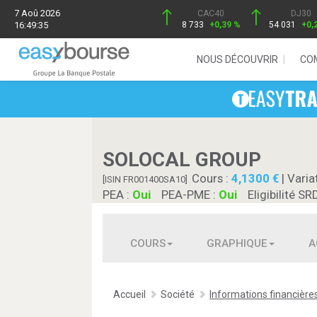
7 Aoû 2026
CAC40
DJ30
16:49:35
8 733
+0,39 %
54 031
+0,
NOUS DÉCOUVRIR
CO
SOLOCAL GROUP
Cours :
4,1300
| Varia
[ISIN FR001400SA10]
PEA :
Oui
PEA-PME :
Oui
Eligibilité SR
COURS
GRAPHIQUE
A
Accueil
Société
Informations financière