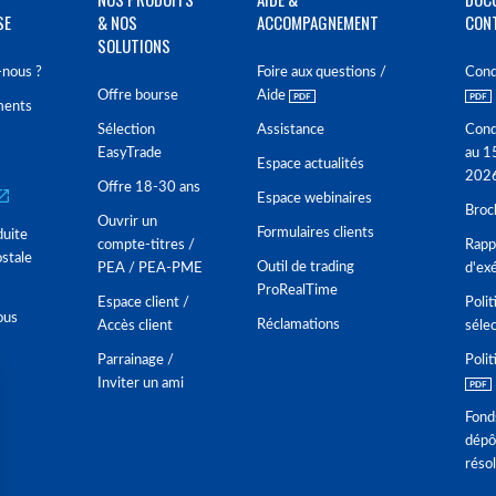
SE
& NOS
ACCOMPAGNEMENT
CON
SOLUTIONS
nous ?
Foire aux questions /
Cond
Offre bourse
Aide
ments
Sélection
Assistance
Cond
EasyTrade
au 1
Espace actualités
202
Offre 18-30 ans
Espace webinaires
Broc
Ouvrir un
Formulaires clients
duite
compte-titres /
Rappo
stale
Outil de trading
PEA / PEA-PME
d'ex
ProRealTime
Espace client /
Polit
ous
Réclamations
Accès client
séle
Parrainage /
Polit
Inviter un ami
Fond
dépô
réso