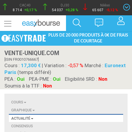
CAC40
DJ30
Nikkei
8 714
+0,17 %
54 037
+0,28 %
65 607
-0,12 %
PLUS DE 20 000 PRODUITS À 0€ DE FRAIS
DE COURTAGE
VENTE-UNIQUE.COM
[ISIN FR0010766667]
Cours :
17,300
| Variation :
-0,57 %
Marché :
Euronext
Paris
(temps différé)
PEA :
Oui
PEA-PME :
Oui
Eligibilité SRD :
Non
Soumis à la TTF :
Non
COURS
GRAPHIQUE
ACTUALITÉ
CONSENSUS