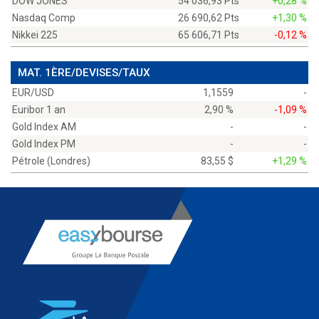
DOW JONES
54 036,93 Pts
+0,28 %
Nasdaq Comp
26 690,62 Pts
+1,30 %
Nikkei 225
65 606,71 Pts
-0,12 %
MAT. 1ÈRE/DEVISES/TAUX
EUR/USD
1,1559
-
Euribor 1 an
2,90 %
-1,09 %
Gold Index AM
-
-
Gold Index PM
-
-
Pétrole (Londres)
83,55 $
+1,29 %