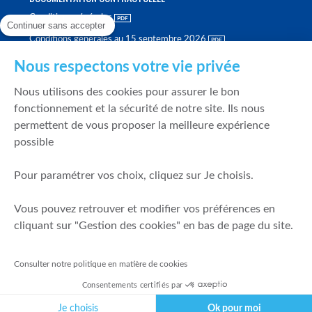
Conditions générales
Continuer sans accepter
Conditions générales au 15 septembre 2026
Brochure tarifaire
Nous respectons votre vie privée
Rapport sur la qualité d'exécution
Nous utilisons des cookies pour assurer le bon
Politique de meilleure sélection
fonctionnement et la sécurité de notre site. Ils nous
permettent de vous proposer la meilleure expérience
Politique de durabilité
possible
Fonds de garantie des dépôts et de résolution
Pour paramétrer vos choix, cliquez sur Je choisis.
SÉCURITÉ & DONNÉES PERSONNELLES
Vous pouvez retrouver et modifier vos préférences en
Mentions légales
cliquant sur "Gestion des cookies" en bas de page du site.
Prévention de la fraude
Gérer mes cookies
Consulter notre politique en matière de cookies
Politique de cookies
Consentements certifiés par
Politique de gestion des conflits d'intérêts
Je choisis
Ok pour moi