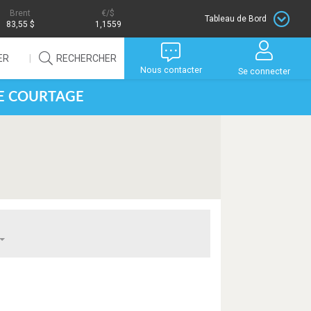
Brent
/$
Tableau de Bord
83,55 $
1,1559
ER
RECHERCHER
Nous contacter
Se connecter
DE COURTAGE