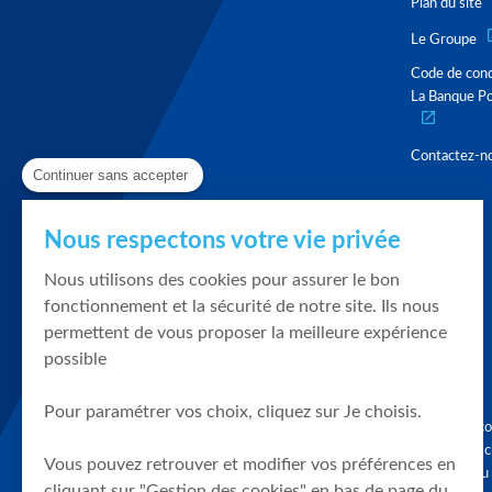
Plan du site
Le Groupe
Code de con
La Banque Po
Contactez-n
Continuer sans accepter
Nous respectons votre vie privée
Nous utilisons des cookies pour assurer le bon
fonctionnement et la sécurité de notre site. Ils nous
permettent de vous proposer la meilleure expérience
possible
Pour paramétrer vos choix, cliquez sur Je choisis.
Graphique, co
en quelques cl
Vous pouvez retrouver et modifier vos préférences en
tendances du
cliquant sur "Gestion des cookies" en bas de page du