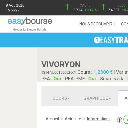
8 Aoû 2026
CAC40
DJ30
15:55:27
8 714
+0,17 %
54 037
+0,
NOUS DÉCOUVRIR
CO
VIVORYON
Cours :
1,2300
| Varia
[ISIN NL00150002Q7]
PEA :
Oui
PEA-PME :
Oui
Soumis à la 
COURS
GRAPHIQUE
A
Accueil
Actualité
Informations