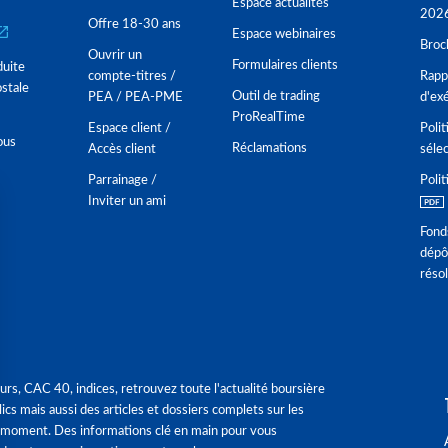
Espace actualités
202
Offre 18-30 ans
Espace webinaires
Broc
Ouvrir un
Formulaires clients
duite
compte-titres /
Rappo
stale
Outil de trading
PEA / PEA-PME
d'ex
ProRealTime
Espace client /
Polit
ous
Réclamations
Accès client
séle
Parrainage /
Polit
Inviter un ami
Fond
dépô
réso
urs, CAC 40, indices, retrouvez toute l'actualité boursière
ics mais aussi des articles et dossiers complets sur les
 moment. Des informations clé en main pour vous