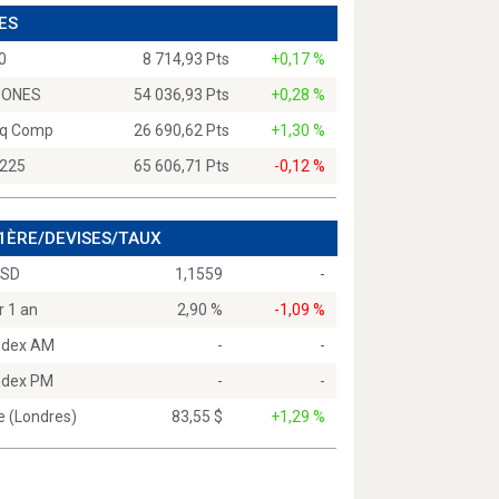
ES
0
8 714,93 Pts
+0,17 %
JONES
54 036,93 Pts
+0,28 %
q Comp
26 690,62 Pts
+1,30 %
 225
65 606,71 Pts
-0,12 %
 1ÈRE/DEVISES/TAUX
USD
1,1559
-
r 1 an
2,90 %
-1,09 %
Index AM
-
-
Index PM
-
-
e (Londres)
83,55 $
+1,29 %