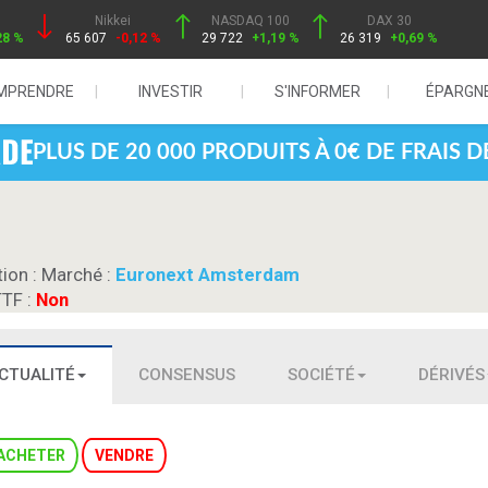
Nikkei
NASDAQ 100
DAX 30
28 %
65 607
-0,12 %
29 722
+1,19 %
26 319
+0,69 %
MPRENDRE
INVESTIR
S'INFORMER
ÉPARGN
PLUS DE 20 000 PRODUITS À 0€ DE FRAIS 
tion :
Marché :
Euronext Amsterdam
TTF :
Non
CTUALITÉ
CONSENSUS
SOCIÉTÉ
DÉRIVÉS
ACHETER
VENDRE