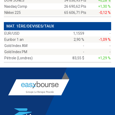
DOW JONES
54 036,93 Pts
+0,28 %
Nasdaq Comp
26 690,62 Pts
+1,30 %
Nikkei 225
65 606,71 Pts
-0,12 %
MAT. 1ÈRE/DEVISES/TAUX
EUR/USD
1,1559
-
Euribor 1 an
2,90 %
-1,09 %
Gold Index AM
-
-
Gold Index PM
-
-
Pétrole (Londres)
83,55 $
+1,29 %