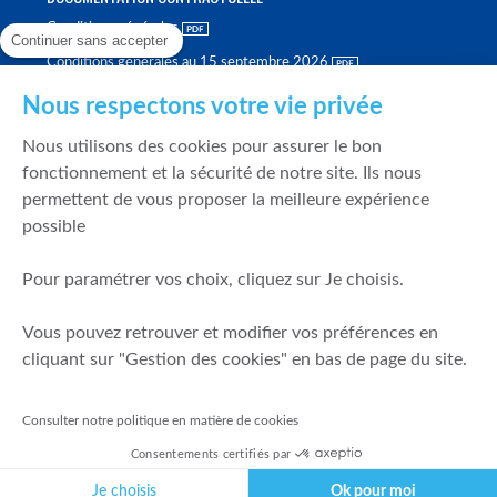
Conditions générales
Continuer sans accepter
Conditions générales au 15 septembre 2026
Brochure tarifaire
Nous respectons votre vie privée
Rapport sur la qualité d'exécution
Nous utilisons des cookies pour assurer le bon
Politique de meilleure sélection
fonctionnement et la sécurité de notre site. Ils nous
permettent de vous proposer la meilleure expérience
Politique de durabilité
possible
Fonds de garantie des dépôts et de résolution
Pour paramétrer vos choix, cliquez sur Je choisis.
SÉCURITÉ & DONNÉES PERSONNELLES
Vous pouvez retrouver et modifier vos préférences en
Mentions légales
cliquant sur "Gestion des cookies" en bas de page du site.
Prévention de la fraude
Gérer mes cookies
Consulter notre politique en matière de cookies
Politique de cookies
Consentements certifiés par
Politique de gestion des conflits d'intérêts
Je choisis
Ok pour moi