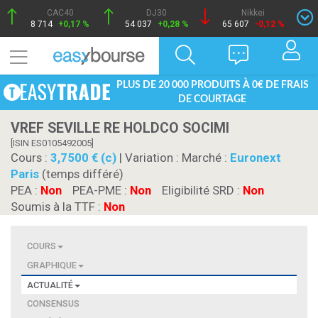
CAC40
DJ30
Nikkei
8 714
+0,17 %
54 037
+0,28 %
65 607
-0,12 %
PLUS DE 20 000 PRODUITS À 0€ DE FRAIS
DE COURTAGE
VREF SEVILLE RE HOLDCO SOCIMI
[ISIN ES0105492005]
Cours :
3,7500 € (c)
| Variation :
Marché :
Euronext
Paris
(temps différé)
PEA :
Non
PEA-PME :
Non
Eligibilité SRD :
Non
Soumis à la TTF :
Non
COURS
GRAPHIQUE
ACTUALITÉ
CONSENSUS