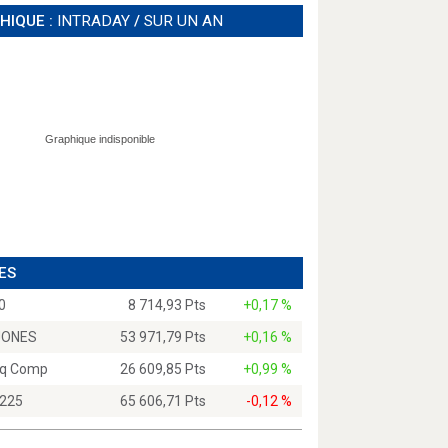
HIQUE :
INTRADAY
/
SUR UN AN
ES
0
8 714,93 Pts
+0,17 %
JONES
53 971,79 Pts
+0,16 %
q Comp
26 609,85 Pts
+0,99 %
 225
65 606,71 Pts
-0,12 %