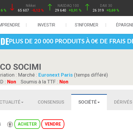
Nikkei
NASDAQ 100
DAX 30
16 %
65 607
-0,12 %
29 640
+0,91 %
26 319
+0,69 %
MPRENDRE
INVESTIR
S'INFORMER
ÉPARGN
PLUS DE 20 000 PRODUITS À 0€ DE FRAIS 
DCO SOCIMI
riation :
Marché :
Euronext Paris
(temps différé)
RD :
Non
Soumis à la TTF :
Non
CTUALITÉ
CONSENSUS
SOCIÉTÉ
DÉRIVÉS
s
ACHETER
VENDRE