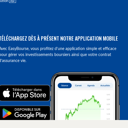
lution
TÉLÉCHARGEZ DÈS À PRÉSENT NOTRE APPLICATION MOBILE
Avec EasyBourse, vous profitez d’une application simple et efficace
pour gérer vos investissements boursiers ainsi que votre contrat
d’assurance vie.
ions. Personnalisez vos préférences pour contrôler la manière dont vos