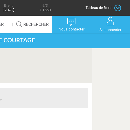
Brent
/$
Tableau de Bord
82,49 $
1,1563
ER
RECHERCHER
Nous contacter
Se connecter
DE COURTAGE