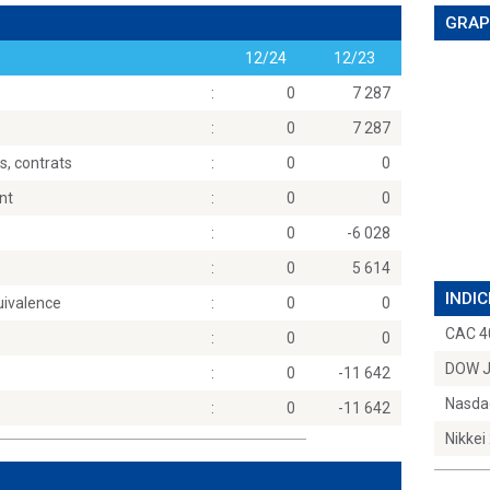
GRAP
12/24
12/23
:
0
7 287
:
0
7 287
, contrats
:
0
0
nt
:
0
0
:
0
-6 028
:
0
5 614
INDIC
uivalence
:
0
0
CAC 4
:
0
0
DOW 
:
0
-11 642
Nasda
:
0
-11 642
Nikkei