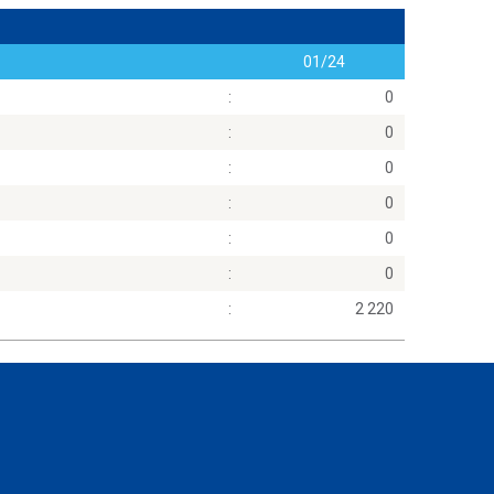
01/24
:
0
:
0
:
0
:
0
:
0
:
0
:
2 220