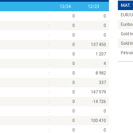
MAT.
12/24
12/23
EUR/
:
0
0
Euribo
:
0
0
Gold 
:
0
0
Gold 
:
0
137 450
Pétrol
:
0
1 207
:
0
4
:
0
8 982
:
0
337
:
0
147 979
:
0
-14 726
:
0
0
:
0
100 410
:
0
0