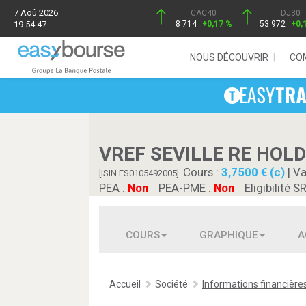
7 Aoû 2026
CAC40
DJ30
19:54:47
8 714
+0,17 %
53 972
+0,
NOUS DÉCOUVRIR
CO
VREF SEVILLE RE HOL
Cours :
3,7500 € (c)
| Va
[ISIN ES0105492005]
PEA :
Non
PEA-PME :
Non
Eligibilité S
COURS
GRAPHIQUE
A
Accueil
Société
Informations financière