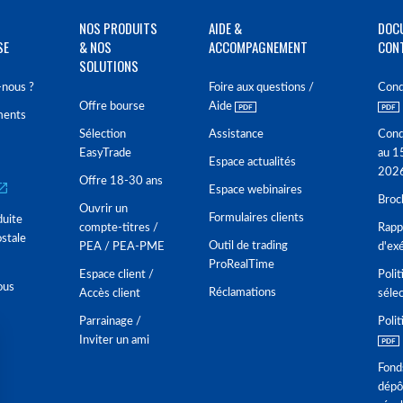
NOS PRODUITS
AIDE &
DOC
SE
& NOS
ACCOMPAGNEMENT
CON
SOLUTIONS
nous ?
Foire aux questions /
Cond
Offre bourse
Aide
ments
Sélection
Assistance
Cond
EasyTrade
au 1
Espace actualités
202
Offre 18-30 ans
Espace webinaires
Broc
Ouvrir un
Formulaires clients
duite
compte-titres /
Rappo
stale
Outil de trading
PEA / PEA-PME
d'ex
ProRealTime
Espace client /
Polit
ous
Réclamations
Accès client
séle
Parrainage /
Polit
Inviter un ami
Fond
dépô