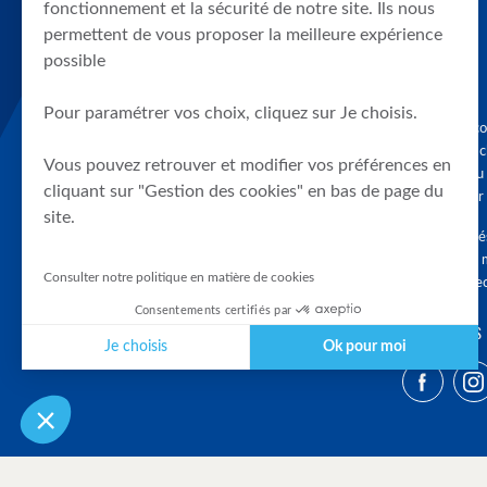
fonctionnement et la sécurité de notre site. Ils nous
permettent de vous proposer la meilleure expérience
possible
Pour paramétrer vos choix, cliquez sur Je choisis.
Graphique, co
en quelques cl
Vous pouvez retrouver et modifier vos préférences en
tendances du
cliquant sur "Gestion des cookies" en bas de page du
accompagner 
site.
Tous droits r
différés d'au 
Consulter notre politique en matière de cookies
clients connec
Consentements certifiés par
SUIVEZ-NOUS
Je choisis
Ok pour moi
Plateforme de Gestion du Consentement : Personnalisez vos Optio
Axeptio consent
Notre plateforme vous permet d'adapter et de gérer vos paramètres 