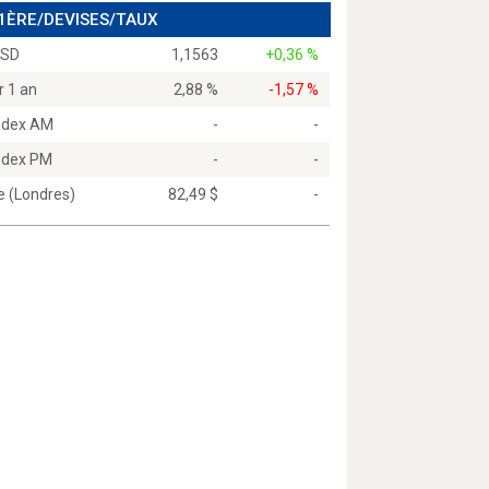
 1ÈRE/DEVISES/TAUX
USD
1,1563
+0,36 %
r 1 an
2,88 %
-1,57 %
Index AM
-
-
Index PM
-
-
e (Londres)
82,49 $
-