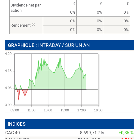
--
--
--
Dividende net par
action
0%
0%
0%
0%
0%
0%
(?)
Rendement
0%
0%
0%
GRAPHIQUE :
INTRADAY
/
SUR UN AN
4.20
4.13
4.06
3.99
09:00
11:00
13:00
15:00
17:00
19:00
INDICES
CAC 40
8 699,71 Pts
+0,35 %