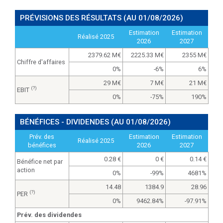
PRÉVISIONS DES RÉSULTATS
(AU 01/08/2026)
Estimation
Estimation
Réalisé 2025
2026
2027
2379.62 M
2225.33 M
2355 M
Chiffre d'affaires
0%
-6%
6%
29 M
7 M
21 M
(?)
EBIT
0%
-75%
190%
BÉNÉFICES - DIVIDENDES
(AU 01/08/2026)
Prév. des
Estimation
Estimation
Réalisé 2025
bénéfices
2026
2027
0.28
0
0.14
Bénéfice net par
action
0%
-99%
4681%
14.48
1384.9
28.96
(?)
PER
0%
9462.84%
-97.91%
Prév. des dividendes