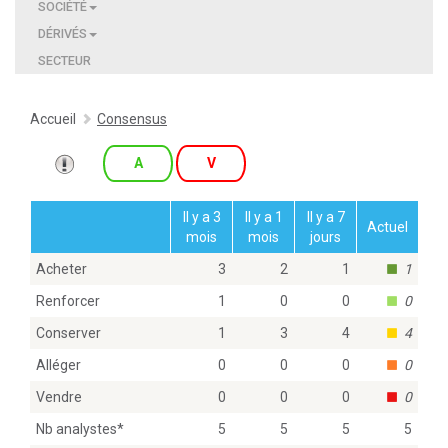
SOCIÉTÉ
DÉRIVÉS
SECTEUR
Accueil
Consensus
A
V
Il y a 3
Il y a 1
Il y a 7
Actuel
mois
mois
jours
Acheter
3
2
1
1
Renforcer
1
0
0
0
Conserver
1
3
4
4
Alléger
0
0
0
0
Vendre
0
0
0
0
Nb analystes
*
5
5
5
5