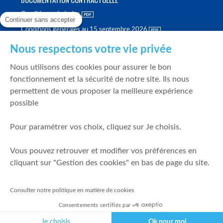
Conditions générales
Continuer sans accepter
Conditions générales au 15 septembre 2026
Brochure tarifaire
Nous respectons votre vie privée
Rapport sur la qualité d'exécution
Nous utilisons des cookies pour assurer le bon
Politique de meilleure sélection
fonctionnement et la sécurité de notre site. Ils nous
permettent de vous proposer la meilleure expérience
Politique de durabilité
possible
Fonds de garantie des dépôts et de résolution
Pour paramétrer vos choix, cliquez sur Je choisis.
SÉCURITÉ & DONNÉES PERSONNELLES
Vous pouvez retrouver et modifier vos préférences en
Mentions légales
cliquant sur "Gestion des cookies" en bas de page du site.
Prévention de la fraude
Gérer mes cookies
Consulter notre politique en matière de cookies
Politique de cookies
Consentements certifiés par
Politique de gestion des conflits d'intérêts
Je choisis
Ok pour moi