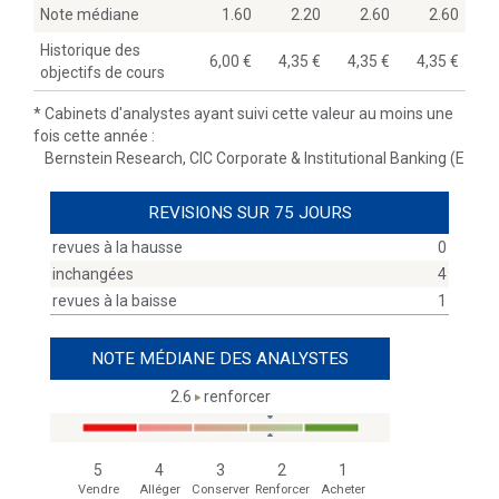
Note médiane
1.60
2.20
2.60
2.60
Historique des
6,00
4,35
4,35
4,35
objectifs de cours
*
Cabinets d'analystes ayant suivi cette valeur au moins une
fois cette année :
Bernstein Research, CIC Corporate & Institutional Banking (E
REVISIONS SUR 75 JOURS
revues à la hausse
0
inchangées
4
revues à la baisse
1
NOTE MÉDIANE DES ANALYSTES
2.6
renforcer
5
4
3
2
1
Vendre
Alléger
Conserver
Renforcer
Acheter