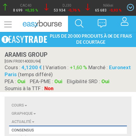
CAC40
DJ30
Nikkei
8 699
+0,35 %
53 934
-0,76 %
65 683
-0,93 %
PLUS DE 20 000 PRODUITS À 0€ DE FRAIS
DE COURTAGE
ARAMIS GROUP
[ISIN FR0014003U94]
Cours :
4,1200
| Variation :
+1,60 %
Marché :
Euronext
Paris
(temps différé)
PEA :
Oui
PEA-PME :
Oui
Eligibilité SRD :
Oui
Soumis à la TTF :
Non
COURS
GRAPHIQUE
ACTUALITÉ
CONSENSUS