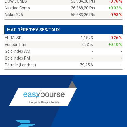
DOW JONES
53 934,38 Pts
-0,76 %
Nasdaq Comp
26 368,20 Pts
+0,02 %
Nikkei 225
65 683,26 Pts
-0,93 %
MAT. 1ÈRE/DEVISES/TAUX
EUR/USD
1,1523
-0,26 %
Euribor 1 an
2,93 %
+0,10 %
Gold Index AM
-
-
Gold Index PM
-
-
Pétrole (Londres)
79,45 $
-