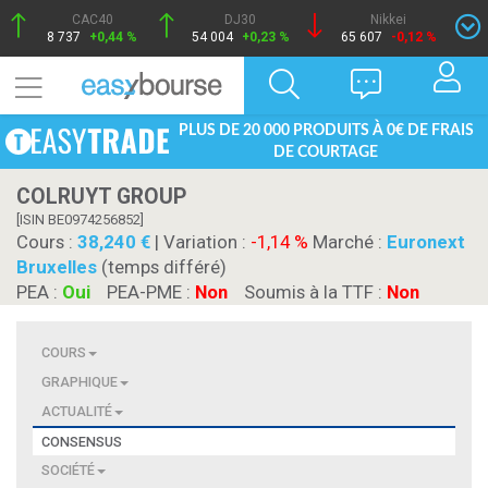
CAC40
DJ30
Nikkei
8 737
+0,44 %
54 004
+0,23 %
65 607
-0,12 %
PLUS DE 20 000 PRODUITS À 0€ DE FRAIS
DE COURTAGE
COLRUYT GROUP
[ISIN BE0974256852]
Cours :
38,240
| Variation :
-1,14 %
Marché :
Euronext
Bruxelles
(temps différé)
PEA :
Oui
PEA-PME :
Non
Soumis à la TTF :
Non
COURS
GRAPHIQUE
ACTUALITÉ
CONSENSUS
SOCIÉTÉ