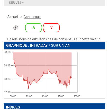
DÉRIVÉS
Accueil
Consensus
A
V
Désolé, nous ne diffusons pas de consensus sur cette valeur.
GRAPHIQUE :
INTRADAY
/
SUR UN AN
38.68
38.45
38.21
37.98
09:00
11:00
13:00
15:00
17:00
INDICES