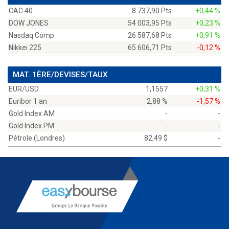
CAC 40
8 737,90 Pts
+0,44 %
DOW JONES
54 003,95 Pts
+0,23 %
Nasdaq Comp
26 587,68 Pts
+0,91 %
Nikkei 225
65 606,71 Pts
-0,12 %
MAT. 1ÈRE/DEVISES/TAUX
EUR/USD
1,1557
+0,31 %
Euribor 1 an
2,88 %
-1,57 %
Gold Index AM
-
-
Gold Index PM
-
-
Pétrole (Londres)
82,49 $
-