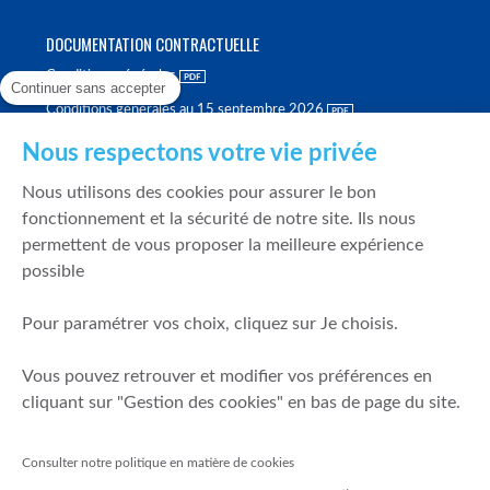
DOCUMENTATION CONTRACTUELLE
Conditions générales
Continuer sans accepter
Conditions générales au 15 septembre 2026
Brochure tarifaire
Nous respectons votre vie privée
Rapport sur la qualité d'exécution
Nous utilisons des cookies pour assurer le bon
Politique de meilleure sélection
fonctionnement et la sécurité de notre site. Ils nous
permettent de vous proposer la meilleure expérience
Politique de durabilité
possible
Fonds de garantie des dépôts et de résolution
Pour paramétrer vos choix, cliquez sur Je choisis.
SÉCURITÉ & DONNÉES PERSONNELLES
Vous pouvez retrouver et modifier vos préférences en
Mentions légales
cliquant sur "Gestion des cookies" en bas de page du site.
Prévention de la fraude
Gérer mes cookies
Consulter notre politique en matière de cookies
Politique de cookies