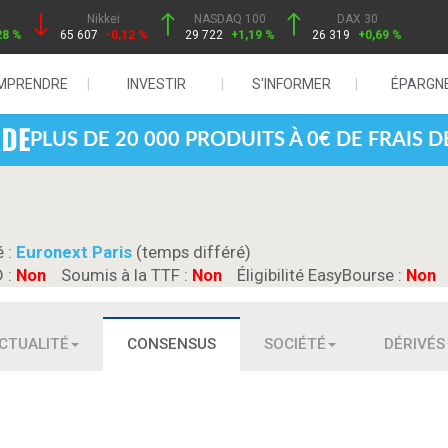
Nikkei
NASDAQ 100
DAX 30
28 %
65 607
-0,12 %
29 722
+1,19 %
26 319
+0,69 %
MPRENDRE
INVESTIR
S'INFORMER
ÉPARGN
PLUS DE 20 000 PRODUITS À 0€ DE FRAIS 
é :
Euronext Paris
(temps différé)
D :
Non
Soumis à la TTF :
Non
Éligibilité EasyBourse :
Non
CTUALITÉ
CONSENSUS
SOCIÉTÉ
DÉRIVÉS