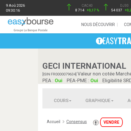
9 Aoû 2026
CAC40
DJ30
09:30:16
8 714
+0,17 %
54 037
+0,
NOUS DÉCOUVRIR
CO
GECI INTERNATIONAL
Valeur non cotée March
[ISIN FR0000079634]
PEA :
Oui
PEA-PME :
Oui
Eligibilité SR
COURS
GRAPHIQUE
A
Accueil
Consensus
VENDRE