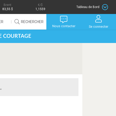
Brent
/$
Tableau de Bord
83,55 $
1,1559
ER
RECHERCHER
Nous contacter
Se connecter
DE COURTAGE