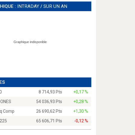
HIQUE :
INTRADAY
/
SUR UN AN
ES
0
8 714,93 Pts
+0,17 %
JONES
54 036,93 Pts
+0,28 %
q Comp
26 690,62 Pts
+1,30 %
 225
65 606,71 Pts
-0,12 %