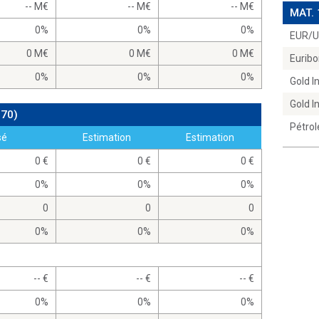
-- M
-- M
-- M
MAT.
0%
0%
0%
EUR/
0 M
0 M
0 M
Euribo
0%
0%
0%
Gold 
Gold 
970)
Pétrol
sé
Estimation
Estimation
0
0
0
0%
0%
0%
0
0
0
0%
0%
0%
--
--
--
0%
0%
0%