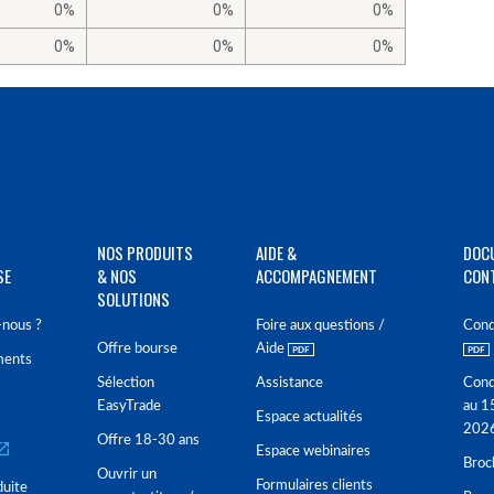
0%
0%
0%
0%
0%
0%
NOS PRODUITS
AIDE &
DOC
SE
& NOS
ACCOMPAGNEMENT
CON
SOLUTIONS
nous ?
Foire aux questions /
Cond
Offre bourse
Aide
ments
Sélection
Assistance
Cond
EasyTrade
au 1
Espace actualités
202
Offre 18-30 ans
Espace webinaires
Broc
Ouvrir un
Formulaires clients
duite