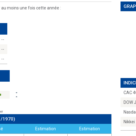
GRAP
r au moins une fois cette année :
--
--
--
INDIC
CAC 4
DOW 
er
Nasda
1/1970)
Nikkei
sé
Estimation
Estimation