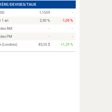
 1ÈRE/DEVISES/TAUX
USD
1,1559
-
r 1 an
2,90 %
-1,09 %
Index AM
-
-
Index PM
-
-
e (Londres)
83,55 $
+1,29 %