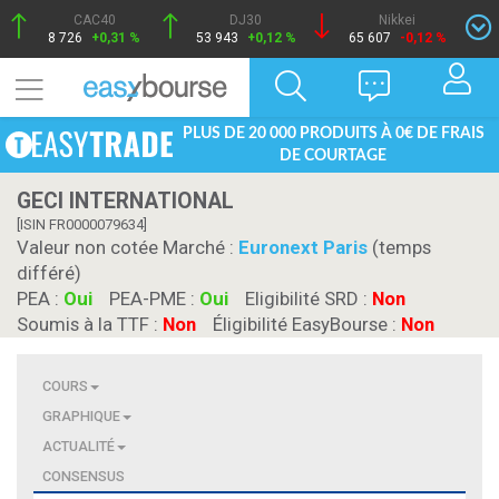
CAC40
DJ30
Nikkei
8 726
+0,31 %
53 943
+0,12 %
65 607
-0,12 %
PLUS DE 20 000 PRODUITS À 0€ DE FRAIS
DE COURTAGE
GECI INTERNATIONAL
[ISIN FR0000079634]
Valeur non cotée Marché :
Euronext Paris
(temps
différé)
PEA :
Oui
PEA-PME :
Oui
Eligibilité SRD :
Non
Soumis à la TTF :
Non
Éligibilité EasyBourse :
Non
COURS
GRAPHIQUE
ACTUALITÉ
CONSENSUS