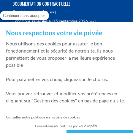
DOCUMENTATION CONTRACTUELLE
Conditions générales
Continuer sans accepter
Conditions générales au 15 septembre 2026
Brochure tarifaire
Nous respectons votre vie privée
Rapport sur la qualité d'exécution
Nous utilisons des cookies pour assurer le bon
Politique de meilleure sélection
fonctionnement et la sécurité de notre site. Ils nous
permettent de vous proposer la meilleure expérience
Politique de durabilité
possible
Fonds de garantie des dépôts et de résolution
Pour paramétrer vos choix, cliquez sur Je choisis.
SÉCURITÉ & DONNÉES PERSONNELLES
Vous pouvez retrouver et modifier vos préférences en
Mentions légales
cliquant sur "Gestion des cookies" en bas de page du site.
Prévention de la fraude
Gérer mes cookies
Consulter notre politique en matière de cookies
Politique de cookies
Consentements certifiés par
Politique de gestion des conflits d'intérêts