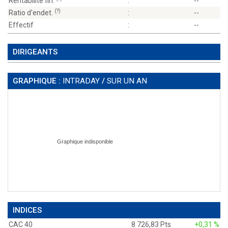
Rentabilité fin.
:
--
(?)
Ratio d'endet.
:
--
Effectif
:
--
DIRIGEANTS
GRAPHIQUE :
INTRADAY
/
SUR UN AN
INDICES
CAC 40
8 726,83 Pts
+0,31 %