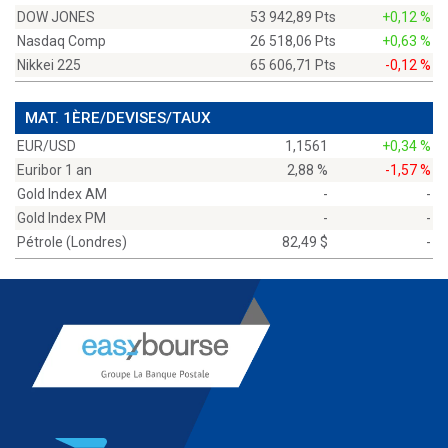
DOW JONES
53 942,89 Pts
+0,12 %
Nasdaq Comp
26 518,06 Pts
+0,63 %
Nikkei 225
65 606,71 Pts
-0,12 %
MAT. 1ÈRE/DEVISES/TAUX
EUR/USD
1,1561
+0,34 %
Euribor 1 an
2,88 %
-1,57 %
Gold Index AM
-
-
Gold Index PM
-
-
Pétrole (Londres)
82,49 $
-