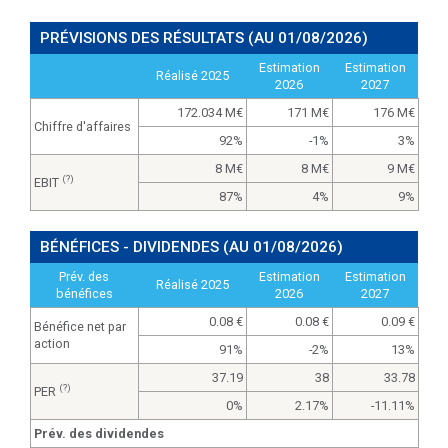
PRÉVISIONS DES RÉSULTATS
(AU 01/08/2026)
Estimation
Estimation
Réalisé 2025
2026
2027
172.034 M
171 M
176 M
Chiffre d'affaires
92%
-1%
3%
8 M
8 M
9 M
(?)
EBIT
87%
4%
9%
BÉNÉFICES - DIVIDENDES
(AU 01/08/2026)
Prév. des
Estimation
Estimation
Réalisé 2025
bénéfices
2026
2027
0.08
0.08
0.09
Bénéfice net par
action
91%
-2%
13%
37.19
38
33.78
(?)
PER
0%
2.17%
-11.11%
Prév. des dividendes