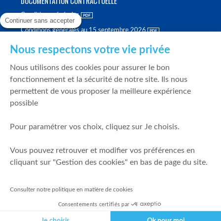
DOCUMENTATION CONTRACTUELLE
Conditions générales
Continuer sans accepter
Conditions générales au 15 septembre 2026
Brochure tarifaire
Nous respectons votre vie privée
Rapport sur la qualité d'exécution
Nous utilisons des cookies pour assurer le bon
Politique de meilleure sélection
fonctionnement et la sécurité de notre site. Ils nous
permettent de vous proposer la meilleure expérience
Politique de durabilité
possible
Fonds de garantie des dépôts et de résolution
Pour paramétrer vos choix, cliquez sur Je choisis.
SÉCURITÉ & DONNÉES PERSONNELLES
Vous pouvez retrouver et modifier vos préférences en
Mentions légales
cliquant sur "Gestion des cookies" en bas de page du site.
Prévention de la fraude
Gérer mes cookies
Consulter notre politique en matière de cookies
Politique de cookies
Consentements certifiés par
Politique de gestion des conflits d'intérêts