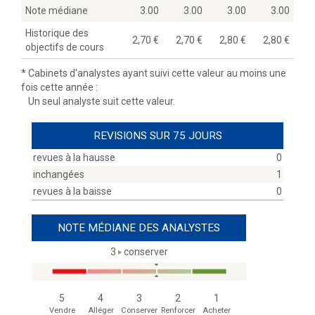
Note médiane
3.00
3.00
3.00
3.00
Historique des
2,70
2,70
2,80
2,80
objectifs de cours
*
Cabinets d'analystes ayant suivi cette valeur au moins une
fois cette année :
Un seul analyste suit cette valeur.
REVISIONS SUR 75 JOURS
revues à la hausse
0
inchangées
1
revues à la baisse
0
NOTE MÉDIANE DES ANALYSTES
3
conserver
5
4
3
2
1
Vendre
Alléger
Conserver
Renforcer
Acheter