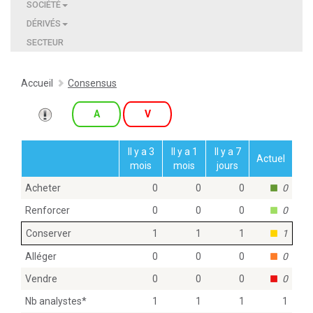
SOCIÉTÉ
DÉRIVÉS
SECTEUR
Accueil
Consensus
A
V
Il y a 3
Il y a 1
Il y a 7
Actuel
mois
mois
jours
Acheter
0
0
0
0
Renforcer
0
0
0
0
Conserver
1
1
1
1
Alléger
0
0
0
0
Vendre
0
0
0
0
Nb analystes
*
1
1
1
1