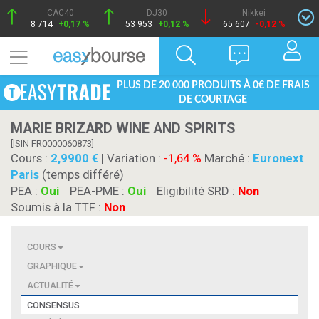
CAC40
DJ30
Nikkei
8 714
+0,17 %
53 953
+0,12 %
65 607
-0,12 %
PLUS DE 20 000 PRODUITS À 0€ DE FRAIS
DE COURTAGE
MARIE BRIZARD WINE AND SPIRITS
[ISIN FR0000060873]
Cours :
2,9900
| Variation :
-1,64 %
Marché :
Euronext
Paris
(temps différé)
PEA :
Oui
PEA-PME :
Oui
Eligibilité SRD :
Non
Soumis à la TTF :
Non
COURS
GRAPHIQUE
ACTUALITÉ
CONSENSUS