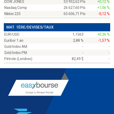
DOW JONES
53 952,62 Pts
+0,12 %
Nasdaq Comp
26 627,60 Pts
+1,06 %
Nikkei 225
65 606,71 Pts
-0,12 %
MAT. 1ÈRE/DEVISES/TAUX
EUR/USD
1,1563
+0,36 %
Euribor 1 an
2,88 %
-1,57 %
Gold Index AM
-
-
Gold Index PM
-
-
Pétrole (Londres)
82,49 $
-