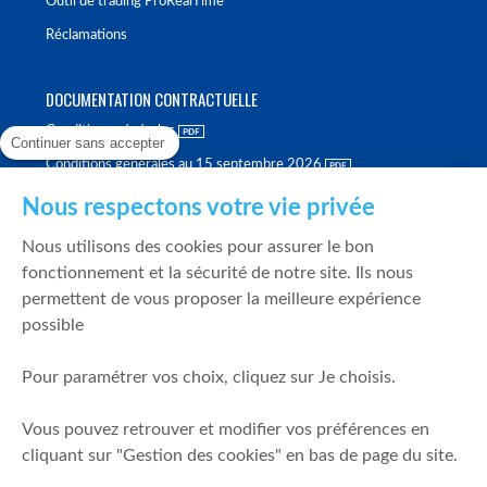
Outil de trading ProRealTime
Réclamations
DOCUMENTATION CONTRACTUELLE
Conditions générales
Continuer sans accepter
Conditions générales au 15 septembre 2026
Brochure tarifaire
Nous respectons votre vie privée
Rapport sur la qualité d'exécution
Nous utilisons des cookies pour assurer le bon
Politique de meilleure sélection
fonctionnement et la sécurité de notre site. Ils nous
permettent de vous proposer la meilleure expérience
Politique de durabilité
possible
Fonds de garantie des dépôts et de résolution
Pour paramétrer vos choix, cliquez sur Je choisis.
SÉCURITÉ & DONNÉES PERSONNELLES
Vous pouvez retrouver et modifier vos préférences en
Mentions légales
cliquant sur "Gestion des cookies" en bas de page du site.
Prévention de la fraude