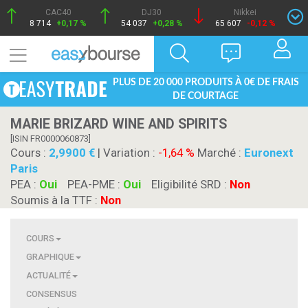
CAC40
DJ30
Nikkei
8 714
+0,17 %
54 037
+0,28 %
65 607
-0,12 %
PLUS DE 20 000 PRODUITS À 0€ DE FRAIS
DE COURTAGE
MARIE BRIZARD WINE AND SPIRITS
[ISIN FR0000060873]
Cours :
2,9900
| Variation :
-1,64 %
Marché :
Euronext
Paris
PEA :
Oui
PEA-PME :
Oui
Eligibilité SRD :
Non
Soumis à la TTF :
Non
COURS
GRAPHIQUE
ACTUALITÉ
CONSENSUS