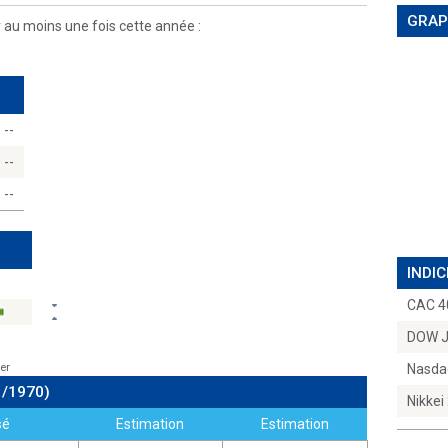
GRAP
r au moins une fois cette année :
--
--
--
INDIC
CAC 4
DOW 
er
Nasda
1/1970)
Nikkei
sé
Estimation
Estimation