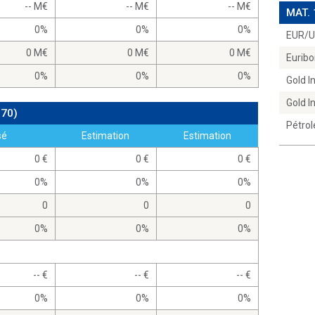
-- M
-- M
-- M
MAT.
0%
0%
0%
EUR/
0 M
0 M
0 M
Euribo
0%
0%
0%
Gold 
Gold 
970)
Pétrol
sé
Estimation
Estimation
0
0
0
0%
0%
0%
0
0
0
0%
0%
0%
--
--
--
0%
0%
0%