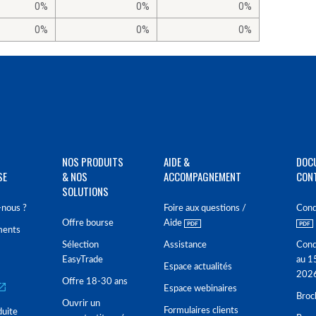
0%
0%
0%
0%
0%
0%
NOS PRODUITS
AIDE &
DOC
SE
& NOS
ACCOMPAGNEMENT
CON
SOLUTIONS
nous ?
Foire aux questions /
Cond
Offre bourse
Aide
ments
Sélection
Assistance
Cond
EasyTrade
au 1
Espace actualités
202
Offre 18-30 ans
Espace webinaires
Broc
Ouvrir un
Formulaires clients
duite