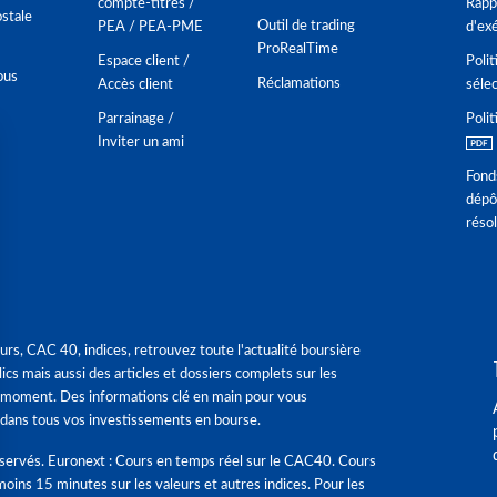
compte-titres /
Rappo
stale
Outil de trading
PEA / PEA-PME
d'ex
ProRealTime
Espace client /
Polit
ous
Réclamations
Accès client
séle
Parrainage /
Polit
Inviter un ami
Fond
dépô
réso
urs, CAC 40, indices, retrouvez toute l'actualité boursière
ics mais aussi des articles et dossiers complets sur les
 moment. Des informations clé en main pour vous
dans tous vos investissements en bourse.
éservés. Euronext : Cours en temps réel sur le CAC40. Cours
moins 15 minutes sur les valeurs et autres indices. Pour les