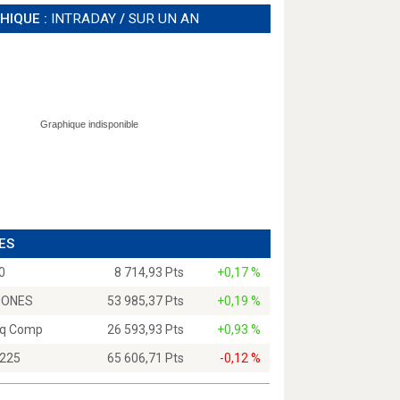
HIQUE :
INTRADAY
/
SUR UN AN
ES
0
8 714,93 Pts
+0,17 %
JONES
53 985,37 Pts
+0,19 %
q Comp
26 593,93 Pts
+0,93 %
 225
65 606,71 Pts
-0,12 %