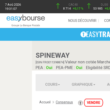
7 Aoû 2026
CAC40
DJ30
19:31:07
8 714
+0,17 %
53 985
+0,
NOUS DÉCOUVRIR
CO
SPINEWAY
Valeur non cotée March
[ISIN FR0011398874]
PEA :
Oui
PEA-PME :
Oui
Eligibilité SR
COURS
GRAPHIQUE
A
Accueil
Consensus
VENDRE