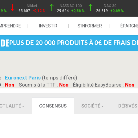
Nikkei
NASDAQ 100
DAX 30
19 %
65 607
-0,12 %
29 624
+0,86 %
26 319
+0,69 %
MPRENDRE
INVESTIR
S'INFORMER
ÉPARGN
PLUS DE 20 000 PRODUITS À 0€ DE FRAIS 
é :
Euronext Paris
(temps différé)
D :
Non
Soumis à la TTF :
Non
Éligibilité EasyBourse :
Non
CTUALITÉ
CONSENSUS
SOCIÉTÉ
DÉRIVÉS