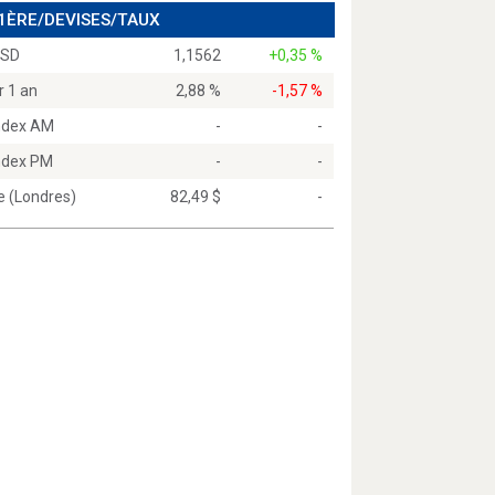
 1ÈRE/DEVISES/TAUX
USD
1,1562
+0,35 %
r 1 an
2,88 %
-1,57 %
Index AM
-
-
Index PM
-
-
e (Londres)
82,49 $
-