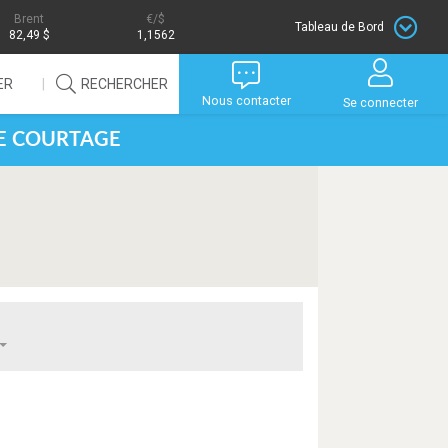
Brent
/$
Tableau de Bord
82,49 $
1,1562
ER
RECHERCHER
Nous contacter
Se connecter
DE COURTAGE