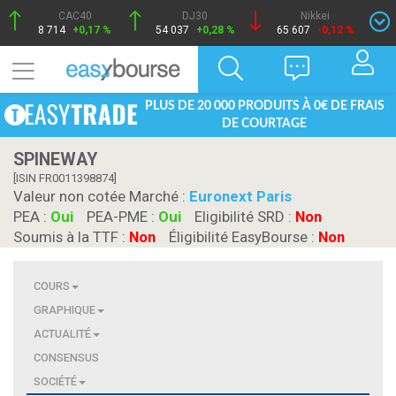
CAC40
DJ30
Nikkei
8 714
+0,17 %
54 037
+0,28 %
65 607
-0,12 %
PLUS DE 20 000 PRODUITS À 0€ DE FRAIS
DE COURTAGE
SPINEWAY
[ISIN FR0011398874]
Valeur non cotée Marché :
Euronext Paris
PEA :
Oui
PEA-PME :
Oui
Eligibilité SRD :
Non
Soumis à la TTF :
Non
Éligibilité EasyBourse :
Non
COURS
GRAPHIQUE
ACTUALITÉ
CONSENSUS
SOCIÉTÉ