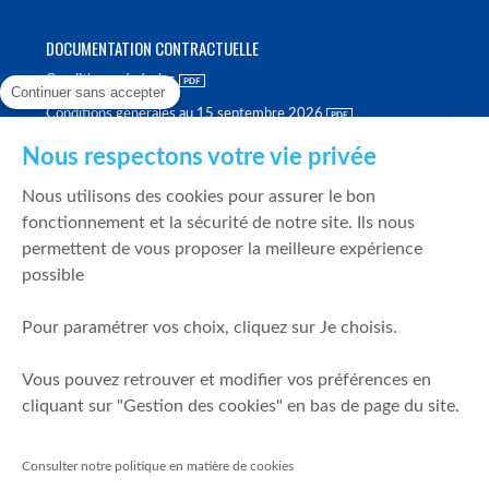
DOCUMENTATION CONTRACTUELLE
Conditions générales
Continuer sans accepter
Conditions générales au 15 septembre 2026
Brochure tarifaire
Nous respectons votre vie privée
Rapport sur la qualité d'exécution
Nous utilisons des cookies pour assurer le bon
Politique de meilleure sélection
fonctionnement et la sécurité de notre site. Ils nous
permettent de vous proposer la meilleure expérience
Politique de durabilité
possible
Fonds de garantie des dépôts et de résolution
Pour paramétrer vos choix, cliquez sur Je choisis.
SÉCURITÉ & DONNÉES PERSONNELLES
Vous pouvez retrouver et modifier vos préférences en
Mentions légales
cliquant sur "Gestion des cookies" en bas de page du site.
Prévention de la fraude
Gérer mes cookies
Consulter notre politique en matière de cookies
Politique de cookies