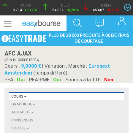
CAC40
DJ30
Nikkei
8 714
+0,17 %
54 037
+0,28 %
65 607
-0,12 %
PLUS DE 20 000 PRODUITS À 0€ DE FRAIS
DE COURTAGE
AFC AJAX
[ISIN NL0000018034]
Cours :
9,0000
| Variation :
Marché :
Euronext
Amsterdam
(temps différé)
PEA :
Oui
PEA-PME :
Oui
Soumis à la TTF :
Non
COURS
GRAPHIQUE
ACTUALITÉ
CONSENSUS
SOCIÉTÉ