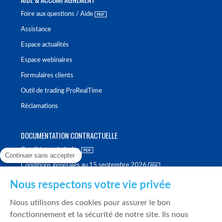
Foire aux questions / Aide
Assistance
Espace actualités
Espace webinaires
Formulaires clients
Outil de trading ProRealTime
Réclamations
DOCUMENTATION CONTRACTUELLE
Conditions générales
Continuer sans accepter
Conditions générales au 15 septembre 2026
Brochure tarifaire
Nous respectons votre vie privée
Rapport sur la qualité d'exécution
Nous utilisons des cookies pour assurer le bon
Politique de meilleure sélection
fonctionnement et la sécurité de notre site. Ils nous