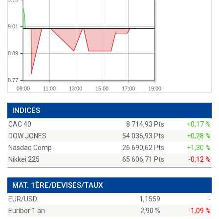
9.01
8.89
8.77
09:00
11:00
13:00
15:00
17:00
19:00
INDICES
CAC 40
8 714,93 Pts
+0,17 %
DOW JONES
54 036,93 Pts
+0,28 %
Nasdaq Comp
26 690,62 Pts
+1,30 %
Nikkei 225
65 606,71 Pts
-0,12 %
MAT. 1ÈRE/DEVISES/TAUX
EUR/USD
1,1559
-
Euribor 1 an
2,90 %
-1,09 %