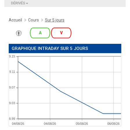
DÉRIVÉS
Accueil
Cours
Sur 5 jours
A
V
GRAPHIQUE INTRADAY SUR 5 JOURS
9.15
9.11
9.07
9.03
8.99
04/08/26
04/08/26
05/08/26
06/08/26